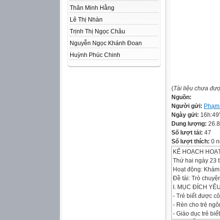
Thân Minh Hằng
Lê Thị Nhàn
Trịnh Thị Ngọc Châu
Nguyễn Ngọc Khánh Đoan
Huỳnh Phúc Chinh
(
Tài liệu chưa đư
Nguồn:
Người gửi:
Phạm
Ngày gửi:
16h:49
Dung lượng:
26.
Số lượt tải:
47
Số lượt thích:
0 n
KẾ HOẠCH HOẠ
Thứ hai ngày 23 
Hoạt động: Khám
Đề tài: Trò chuyệ
I. MỤC ĐÍCH YÊ
- Trẻ biết được c
- Rèn cho trẻ ngô
- Giáo dục trẻ bi