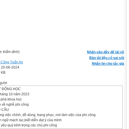
ợc thẩm định
)
Nhấn vào đây để tải về
Báo tài liệu có sai sót
 Công Tuấn An
Nhắn tin cho tác giả
' 20-08-2024
8 KB
gười
T ĐỘNG HỌC
tháng 10 năm 2023
 phá khoa học
n về nghề phi công
U CẦU
ông việc chính, đồ dùng, trang phục, nơi làm việc của phi công
n ngữ mạch lạc,biết diễn đạt ý của mình
ết yêu quý kính trọng các chú phi công