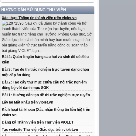
HƯỚNG DẪN SỬ DỤNG THƯ VIỆN
Xác thực Thông tin thành viên trên violet.vn
Sau khi đã đăng ký thành công và trở
thành thành viên của Thư viện trực tuyến, nếu bạn
muốn tạo trang riêng cho Trường, Phòng Giáo dục, Sở
Giáo dục, cho cá nhân mình hay bạn muốn soạn thảo
bài giảng điện tử trực tuyến bằng công cụ soạn thảo
bài giảng ViOLET, bạn...
Bài 4: Quản lí ngân hàng câu hỏi và sinh đề có điều
kiện
Bài 3: Tạo đề thi trắc nghiệm trực tuyến dạng chọn
một đáp án đúng
Bài 2: Tạo cây thư mục chứa câu hỏi trắc nghiệm
đồng bộ với danh mục SGK
Bài 1: Hướng dẫn tạo đề thi trắc nghiệm trực tuyến
Lấy lại Mật khẩu trên violet.vn
Kích hoạt tài khoản (Xác nhận thông tin liên hệ) trên
violet.vn
Đăng ký Thành viên trên Thư viện ViOLET
Tạo website Thư viện Giáo dục trên violet.vn