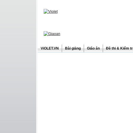
ViOLET.VN
Bài giảng
Giáo án
Đề thi & Kiểm t