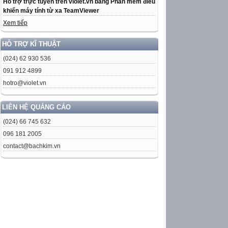
Hỗ trợ trực tuyến trên violet.vn bằng Phần mềm điều
khiển máy tính từ xa TeamViewer
Xem tiếp
HỖ TRỢ KĨ THUẬT
(024) 62 930 536
091 912 4899
hotro@violet.vn
LIÊN HỆ QUẢNG CÁO
(024) 66 745 632
096 181 2005
contact@bachkim.vn