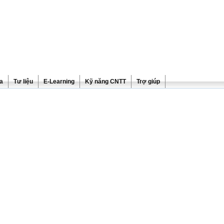
ra
Tư liệu
E-Learning
Kỹ năng CNTT
Trợ giúp