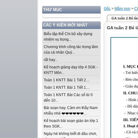
Gốc
>
Mầm non
>
C
THƯ MỤC
GA tuần 2 Bé là
CÁC Ý KIẾN MỚI NHẤT
GA tuần 2 Bé 
Biểu tập thể Chi bộ xây dựng
nhiệm vụ trọng...
Chương trình công tác trọng tâm
của cá nhân Quý...
rất hay...
Kế hoạch giảng dạy lớp 4 SGK -
KNTT Môn...
Toán 1 KNTT. Bài 1 Tiết 2....
Toán 1 KNTT. Bài 1 Tiết 1....
Toán 1 KNTT. Bài Các số từ 0
đến 10...
Bài soạn hay. Cảm ơn thầy Nam
nhiều nhé ❤️❤️❤️❤️❤️❤️...
Kế hoạch bài soạn giáo án lớp 1
theo SGK...
Ngày hè không biết đi đâu chơi,