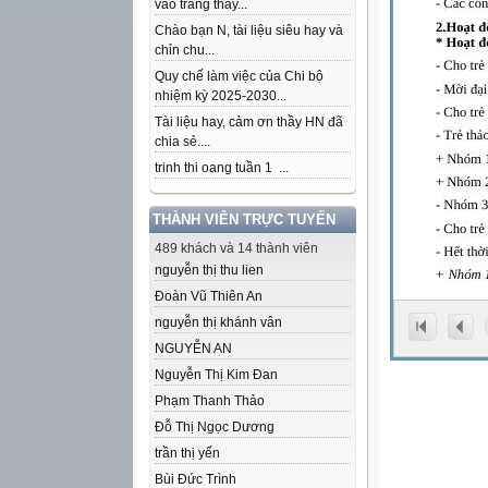
vào trang thầy...
Chào bạn N, tài liệu siêu hay và
chỉn chu...
Quy chế làm việc của Chi bộ
nhiệm kỳ 2025-2030...
Tài liệu hay, cảm ơn thầy HN đã
chia sẻ....
trinh thi oang tuần 1 ...
THÀNH VIÊN TRỰC TUYẾN
489 khách và 14 thành viên
nguyễn thị thu lien
Đoàn Vũ Thiên An
nguyễn thị khánh vân
NGUYỄN AN
Nguyễn Thị Kim Đan
Phạm Thanh Thảo
Đỗ Thị Ngọc Dương
trần thị yến
Bùi Đức Trình