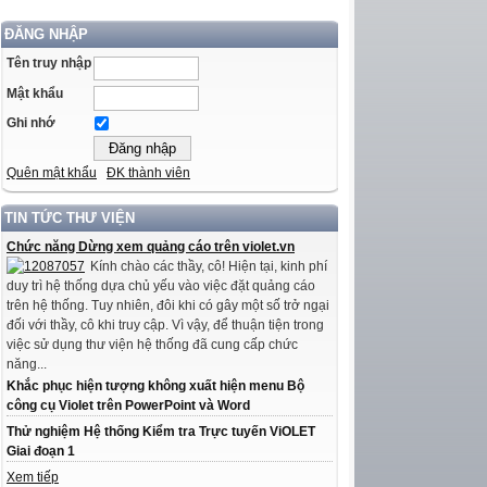
ĐĂNG NHẬP
Tên truy nhập
Mật khẩu
Ghi nhớ
Quên mật khẩu
ĐK thành viên
TIN TỨC THƯ VIỆN
Chức năng Dừng xem quảng cáo trên violet.vn
Kính chào các thầy, cô! Hiện tại, kinh phí
duy trì hệ thống dựa chủ yếu vào việc đặt quảng cáo
trên hệ thống. Tuy nhiên, đôi khi có gây một số trở ngại
đối với thầy, cô khi truy cập. Vì vậy, để thuận tiện trong
việc sử dụng thư viện hệ thống đã cung cấp chức
năng...
Khắc phục hiện tượng không xuất hiện menu Bộ
công cụ Violet trên PowerPoint và Word
Thử nghiệm Hệ thống Kiểm tra Trực tuyến ViOLET
Giai đoạn 1
Xem tiếp