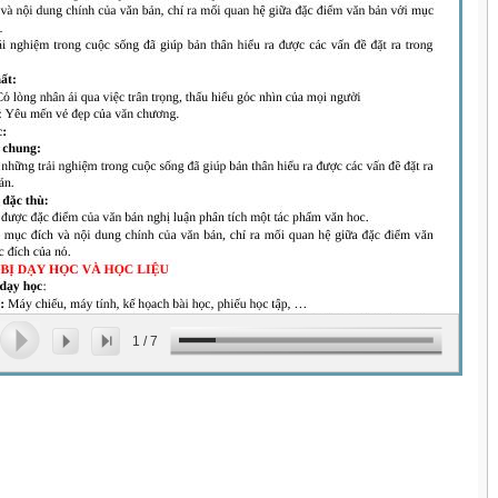
1
/
7