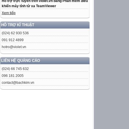
Hỗ trợ trực tuyến trên violet.vn bằng Phần mềm điều
khiển máy tính từ xa TeamViewer
Xem tiếp
HỖ TRỢ KĨ THUẬT
(024) 62 930 536
091 912 4899
hotro@violet.vn
LIÊN HỆ QUẢNG CÁO
(024) 66 745 632
096 181 2005
contact@bachkim.vn