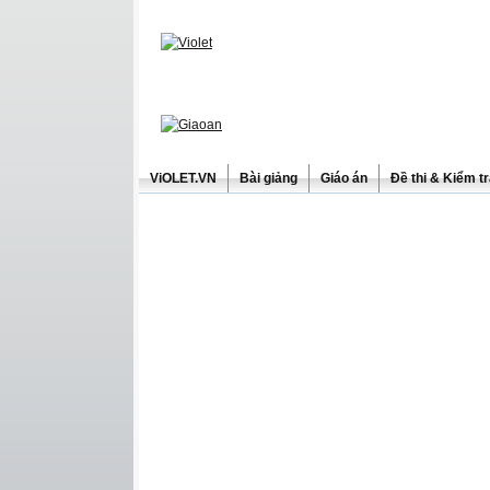
ViOLET.VN
Bài giảng
Giáo án
Đề thi & Kiểm t