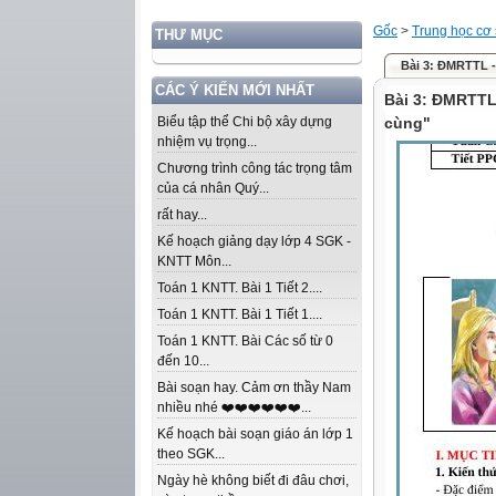
Gốc
>
Trung học cơ
THƯ MỤC
Bài 3: ĐMRTTL - 
CÁC Ý KIẾN MỚI NHẤT
Bài 3: ĐMRTTL 
Biểu tập thể Chi bộ xây dựng
cùng"
nhiệm vụ trọng...
Chương trình công tác trọng tâm
của cá nhân Quý...
rất hay...
Kế hoạch giảng dạy lớp 4 SGK -
KNTT Môn...
Toán 1 KNTT. Bài 1 Tiết 2....
Toán 1 KNTT. Bài 1 Tiết 1....
Toán 1 KNTT. Bài Các số từ 0
đến 10...
Bài soạn hay. Cảm ơn thầy Nam
nhiều nhé ❤️❤️❤️❤️❤️❤️...
Kế hoạch bài soạn giáo án lớp 1
theo SGK...
Ngày hè không biết đi đâu chơi,