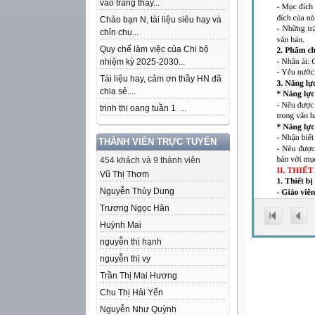
vào trang thầy...
Chào bạn N, tài liệu siêu hay và
chỉn chu...
Quy chế làm việc của Chi bộ
nhiệm kỳ 2025-2030...
Tài liệu hay, cảm ơn thầy HN đã
chia sẻ....
trinh thi oang tuần 1 ...
THÀNH VIÊN TRỰC TUYẾN
454 khách và 9 thành viên
Vũ Thị Thơm
Nguyễn Thùy Dung
Trương Ngọc Hân
Huỳnh Mai
nguyễn thị hạnh
nguyễn thị vy
Trần Thị Mai Hương
Chu Thị Hải Yến
Nguyễn Như Quỳnh