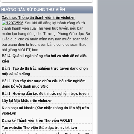
HƯỚNG DẪN SỬ DỤNG THƯ VIỆN
Xác thực Thông tin thành viên trên violet.vn
Sau khi đã đăng ký thành công và trở
thành thành viên của Thư viện trực tuyến, nếu bạn
muốn tạo trang riêng cho Trường, Phòng Giáo dục, Sở
Giáo dục, cho cá nhân mình hay bạn muốn soạn thảo
bài giảng điện tử trực tuyến bằng công cụ soạn thảo
bài giảng ViOLET, bạn...
Bài 4: Quản lí ngân hàng câu hỏi và sinh đề có điều
kiện
Bài 3: Tạo đề thi trắc nghiệm trực tuyến dạng chọn
một đáp án đúng
Bài 2: Tạo cây thư mục chứa câu hỏi trắc nghiệm
đồng bộ với danh mục SGK
Bài 1: Hướng dẫn tạo đề thi trắc nghiệm trực tuyến
Lấy lại Mật khẩu trên violet.vn
Kích hoạt tài khoản (Xác nhận thông tin liên hệ) trên
violet.vn
Đăng ký Thành viên trên Thư viện ViOLET
Tạo website Thư viện Giáo dục trên violet.vn