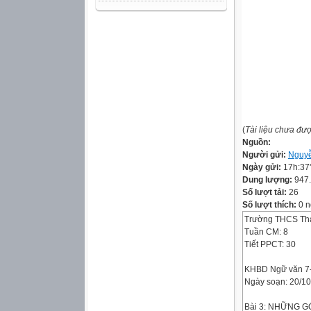
(
Tài liệu chưa đư
Nguồn:
Người gửi:
Nguyễ
Ngày gửi:
17h:37
Dung lượng:
947
Số lượt tải:
26
Số lượt thích:
0 n
Trường THCS Th
Tuần CM: 8
Tiết PPCT: 30
KHBD Ngữ văn 7
Ngày soạn: 20/1
Bài 3: NHỮNG 