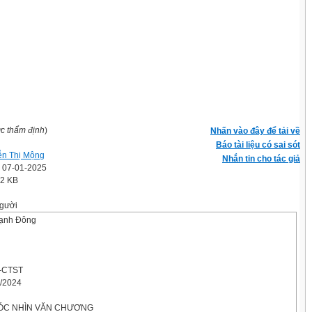
ợc thẩm định
)
Nhấn vào đây để tải về
Báo tài liệu có sai sót
n Thị Mộng
Nhắn tin cho tác giả
' 07-01-2025
.2 KB
gười
ạnh Đông
-CTST
0/2024
GÓC NHÌN VĂN CHƯƠNG