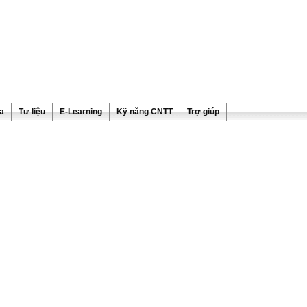
ra
Tư liệu
E-Learning
Kỹ năng CNTT
Trợ giúp