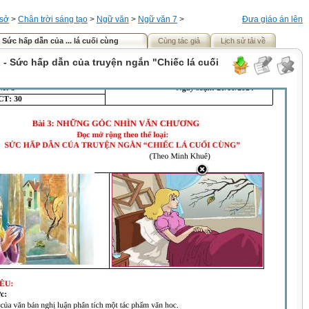
 sở
>
Chân trời sáng tạo
>
Ngữ văn
>
Ngữ văn 7
>
Đưa giáo án lên
Sức hấp dẫn của ... lá cuối cùng
Cùng tác giả
Lịch sử tải về
- Sức hấp dẫn của truyện ngắn "Chiếc lá cuối