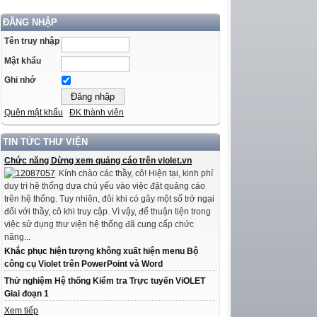
ĐĂNG NHẬP
Tên truy nhập
Mật khẩu
Ghi nhớ
Quên mật khẩu
ĐK thành viên
TIN TỨC THƯ VIỆN
Chức năng Dừng xem quảng cáo trên violet.vn
Kính chào các thầy, cô! Hiện tại, kinh phí
duy trì hệ thống dựa chủ yếu vào việc đặt quảng cáo
trên hệ thống. Tuy nhiên, đôi khi có gây một số trở ngại
đối với thầy, cô khi truy cập. Vì vậy, để thuận tiện trong
việc sử dụng thư viện hệ thống đã cung cấp chức
năng...
Khắc phục hiện tượng không xuất hiện menu Bộ
công cụ Violet trên PowerPoint và Word
Thử nghiệm Hệ thống Kiểm tra Trực tuyến ViOLET
Giai đoạn 1
Xem tiếp