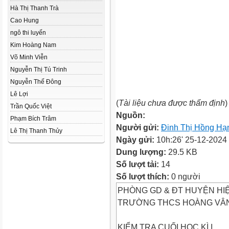
Hà Thị Thanh Trà
Cao Hung
ngô thi luyến
Kim Hoàng Nam
Võ Minh Viễn
Nguyễn Thị Tú Trinh
Nguyễn Thế Đông
Lê Lợi
(
Tài liệu chưa được thẩm định
)
Trần Quốc Việt
Nguồn:
Phạm Bích Trâm
Người gửi:
Đinh Thị Hồng Hạ
Lê Thị Thanh Thủy
Ngày gửi:
10h:26' 25-12-2024
Dung lượng:
29.5 KB
Số lượt tải:
14
Số lượt thích:
0 người
PHÒNG GD & ĐT HUYỆN HI
TRƯỜNG THCS HOÀNG VÂ
KIỂM TRA CUỐI HỌC KÌ I