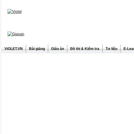
ViOLET.VN
Bài giảng
Giáo án
Đề thi & Kiểm tra
Tư liệu
E-Lea