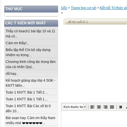
Gốc
>
Trung học cơ sở
>
Kết nối Tri thức 
THƯ MỤC
>
đề thi cuối kì 1
CÁC Ý KIẾN MỚI NHẤT
Thầy có bsach1 bài tập 10 và 11
mà có...
Cảm ơn thầy!...
Biểu tập thể Chi bộ xây dựng
nhiệm vụ trọng...
Chương trình công tác trọng tâm
của cá nhân Quý...
rất hay...
Kế hoạch giảng dạy lớp 4 SGK -
KNTT Môn...
Toán 1 KNTT. Bài 1 Tiết 2....
Toán 1 KNTT. Bài 1 Tiết 1....
Toán 1 KNTT. Bài Các số từ 0
Kích thước font
đến 10...
Bài soạn hay. Cảm ơn thầy Nam
nhiều nhé ❤️❤️❤️❤️❤️❤️...