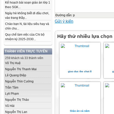
Kế hoạch bài soạn giáo án lớp 1
theo SGK...
Ngày hè không biết đi đâu chơi,
Đường dẫn
:
p
vào trang thầy...
Gửi ý kiến
Chào bạn N, tài liệu siêu hay và
chỉn chu...
Quy chế làm việc của Chi bộ
Hãy thử nhiều lựa chọn
nhiệm kỳ 2025-2030...
THÀNH VIÊN TRỰC TUYẾN
259 khách và 33 thành viên
Võ Thị Huệ
Nguyễn Thị Thanh Mai
giao duc the chat 8
g
Lê Quang Điệp
Nguyễn Thìn Cường
Trần Tâm
Lyli Phạm
Nguyễn Thị Thảo
Vũ Hải
Giáo án cả năm
Nguyễn Thị Lan