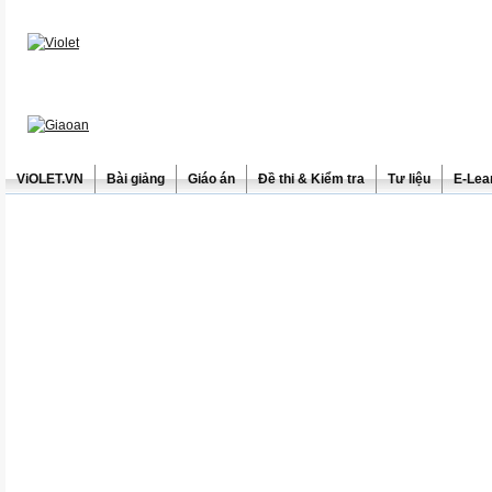
ViOLET.VN
Bài giảng
Giáo án
Đề thi & Kiểm tra
Tư liệu
E-Lea