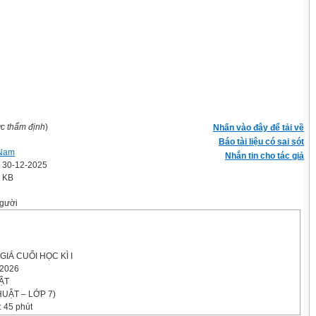
ợc thẩm định
)
Nhấn vào đây để tải về
Báo tài liệu có sai sót
 Nam
Nhắn tin cho tác giả
' 30-12-2025
6 KB
gười
GIÁ CUỐI HỌC KÌ I
2026
ẬT
HUẬT – LỚP 7)
: 45 phút