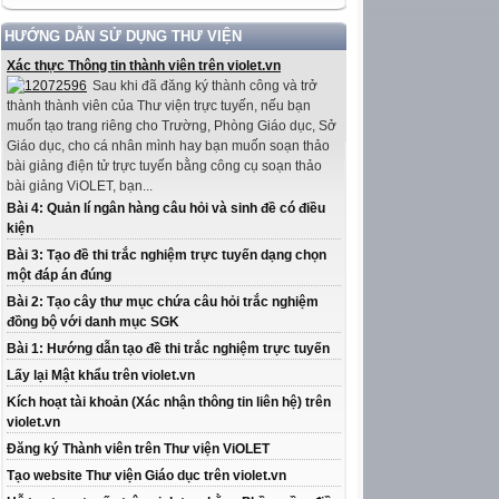
HƯỚNG DẪN SỬ DỤNG THƯ VIỆN
Xác thực Thông tin thành viên trên violet.vn
Sau khi đã đăng ký thành công và trở
thành thành viên của Thư viện trực tuyến, nếu bạn
muốn tạo trang riêng cho Trường, Phòng Giáo dục, Sở
Giáo dục, cho cá nhân mình hay bạn muốn soạn thảo
bài giảng điện tử trực tuyến bằng công cụ soạn thảo
bài giảng ViOLET, bạn...
Bài 4: Quản lí ngân hàng câu hỏi và sinh đề có điều
kiện
Bài 3: Tạo đề thi trắc nghiệm trực tuyến dạng chọn
một đáp án đúng
Bài 2: Tạo cây thư mục chứa câu hỏi trắc nghiệm
đồng bộ với danh mục SGK
Bài 1: Hướng dẫn tạo đề thi trắc nghiệm trực tuyến
Lấy lại Mật khẩu trên violet.vn
Kích hoạt tài khoản (Xác nhận thông tin liên hệ) trên
violet.vn
Đăng ký Thành viên trên Thư viện ViOLET
Tạo website Thư viện Giáo dục trên violet.vn