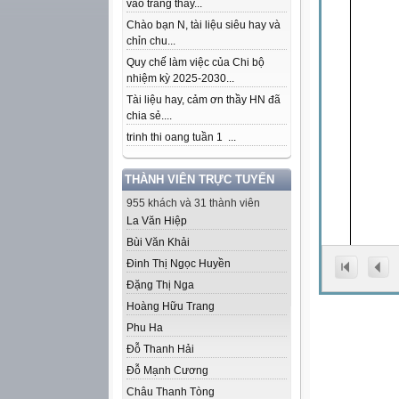
vào trang thầy...
Chào bạn N, tài liệu siêu hay và
chỉn chu...
Quy chế làm việc của Chi bộ
nhiệm kỳ 2025-2030...
Tài liệu hay, cảm ơn thầy HN đã
chia sẻ....
trinh thi oang tuần 1 ...
THÀNH VIÊN TRỰC TUYẾN
955 khách và 31 thành viên
La Văn Hiệp
Bùi Văn Khải
Đinh Thị Ngọc Huyền
Đặng Thị Nga
Hoàng Hữu Trang
Phu Ha
Đỗ Thanh Hải
Đỗ Mạnh Cương
Châu Thanh Tòng