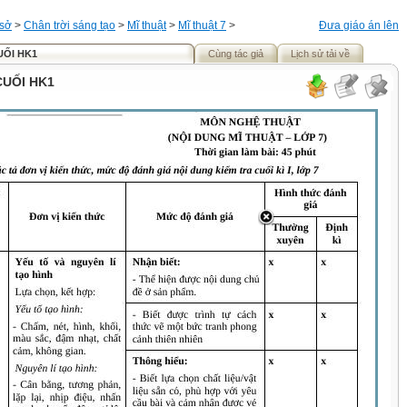
 sở
>
Chân trời sáng tạo
>
Mĩ thuật
>
Mĩ thuật 7
>
Đưa giáo án lên
UỐI HK1
Cùng tác giả
Lịch sử tải về
CUỐI HK1