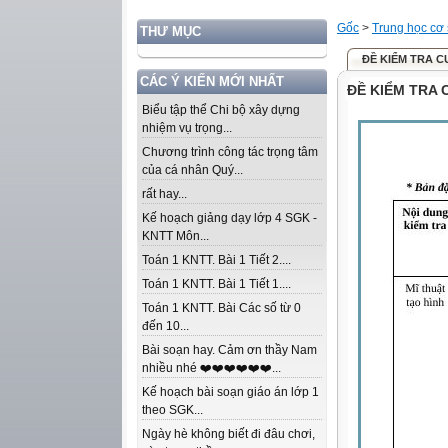
Gốc
>
Trung học cơ
THƯ MỤC
ĐỀ KIỂM TRA C
CÁC Ý KIẾN MỚI NHẤT
ĐỀ KIỂM TRA 
Biểu tập thể Chi bộ xây dựng
nhiệm vụ trọng...
Chương trình công tác trọng tâm
của cá nhân Quý...
rất hay...
Kế hoạch giảng dạy lớp 4 SGK -
KNTT Môn...
Toán 1 KNTT. Bài 1 Tiết 2....
Toán 1 KNTT. Bài 1 Tiết 1....
Toán 1 KNTT. Bài Các số từ 0
đến 10...
Bài soạn hay. Cảm ơn thầy Nam
nhiều nhé ❤️❤️❤️❤️❤️❤️...
Kế hoạch bài soạn giáo án lớp 1
theo SGK...
Ngày hè không biết đi đâu chơi,