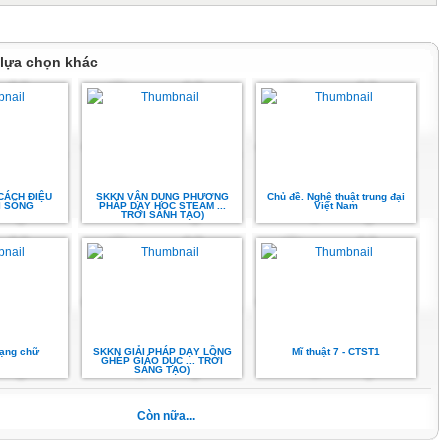
hành
 lựa chọn khác
 tạo sản
.
CÁCH ĐIỆU
SKKN VẬN DỤNG PHƯƠNG
Chủ đề. Nghệ thuật trung đại
I SỐNG
PHÁP DẠY HỌC STEAM ...
Việt Nam
TRỜI SÁNH TẠO)
dạng chữ
SKKN GIẢI PHÁP DẠY LỒNG
Mĩ thuật 7 - CTST1
GHÉP GIÁO DỤC ... TRỜI
SÁNG TẠO)
Còn nữa...
tự cách