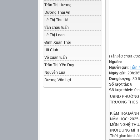
Trần Thị Hương
Dương Thái An
Lê Thị Thu Hà
trần châu tuấn
Lê Thị Loan
Đinh Xuân Thời
Hit Club
(
Tài liệu chưa đư
Võ xuân tuấn
Nguồn:
Trần Thị Yến Duy
Người gửi:
Trần
Nguỹễn Lụa
Ngày gửi:
20h:36
Dung lượng:
30.
Dương Văn Lợi
Số lượt tải:
6
Số lượt thích:
0 n
UBND PHƯỜNG
TRƯỜNG THCS
KIỂM TRA ĐÁNH 
NĂM HỌC: 2025-
MÔN NGHỆ THU
(NỘI DUNG MĨ T
Thời gian làm bài