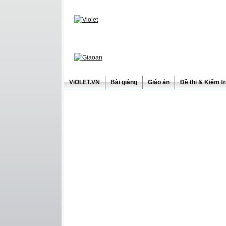
ViOLET.VN
Bài giảng
Giáo án
Đề thi & Kiểm t