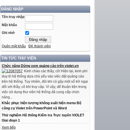
ĐĂNG NHẬP
Tên truy nhập
Mật khẩu
Ghi nhớ
Quên mật khẩu
ĐK thành viên
TIN TỨC THƯ VIỆN
Chức năng Dừng xem quảng cáo trên violet.vn
Kính chào các thầy, cô! Hiện tại, kinh phí
duy trì hệ thống dựa chủ yếu vào việc đặt quảng cáo
trên hệ thống. Tuy nhiên, đôi khi có gây một số trở ngại
đối với thầy, cô khi truy cập. Vì vậy, để thuận tiện trong
việc sử dụng thư viện hệ thống đã cung cấp chức
năng...
Khắc phục hiện tượng không xuất hiện menu Bộ
công cụ Violet trên PowerPoint và Word
Thử nghiệm Hệ thống Kiểm tra Trực tuyến ViOLET
Giai đoạn 1
Xem tiếp