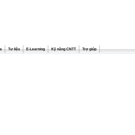
ra
Tư liệu
E-Learning
Kỹ năng CNTT
Trợ giúp