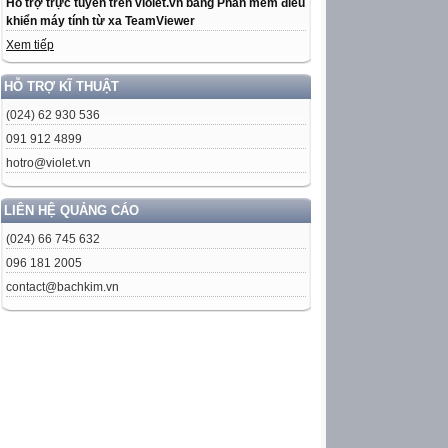
Hỗ trợ trực tuyến trên violet.vn bằng Phần mềm điều
khiển máy tính từ xa TeamViewer
Xem tiếp
HỖ TRỢ KĨ THUẬT
(024) 62 930 536
091 912 4899
hotro@violet.vn
LIÊN HỆ QUẢNG CÁO
(024) 66 745 632
096 181 2005
contact@bachkim.vn