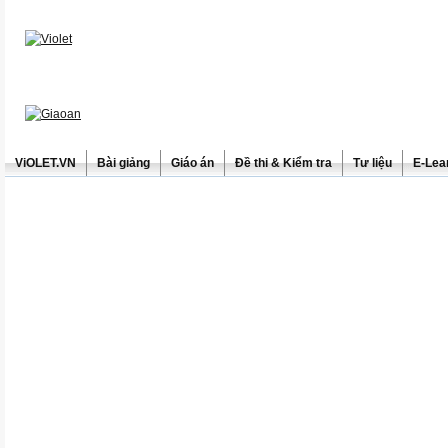
ViOLET.VN
Bài giảng
Giáo án
Đề thi & Kiểm tra
Tư liệu
E-Lea