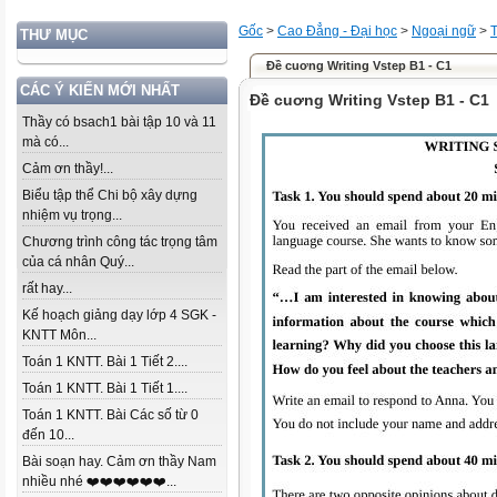
Gốc
>
Cao Đẳng - Đại học
>
Ngoại ngữ
>
THƯ MỤC
Đề cuơng Writing Vstep B1 - C1
CÁC Ý KIẾN MỚI NHẤT
Đề cuơng Writing Vstep B1 - C1
Thầy có bsach1 bài tập 10 và 11
mà có...
Cảm ơn thầy!...
Biểu tập thể Chi bộ xây dựng
nhiệm vụ trọng...
Chương trình công tác trọng tâm
của cá nhân Quý...
rất hay...
Kế hoạch giảng dạy lớp 4 SGK -
KNTT Môn...
Toán 1 KNTT. Bài 1 Tiết 2....
Toán 1 KNTT. Bài 1 Tiết 1....
Toán 1 KNTT. Bài Các số từ 0
đến 10...
Bài soạn hay. Cảm ơn thầy Nam
nhiều nhé ❤️❤️❤️❤️❤️❤️...