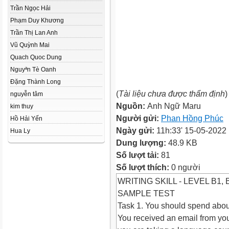
Trần Ngọc Hải
Phạm Duy Khương
Trần Thị Lan Anh
Vũ Quỳnh Mai
Quach Quoc Dung
Nguyªn Tè Oanh
Đặng Thành Long
(
Tài liệu chưa được thẩm định
)
nguyễn tâm
Nguồn:
Anh Ngữ Maru
kim thuy
Người gửi:
Phan Hồng Phúc
Hồ Hải Yến
Ngày gửi:
11h:33' 15-05-2022
Hua Ly
Dung lượng:
48.9 KB
Số lượt tải:
81
Số lượt thích:
0 người
WRITING SKILL - LEVEL B1, 
SAMPLE TEST
Task 1. You should spend about
You received an email from you