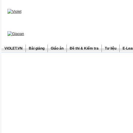
ViOLET.VN
Bài giảng
Giáo án
Đề thi & Kiểm tra
Tư liệu
E-Lea