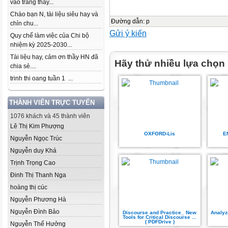
vào trang thầy...
Chào bạn N, tài liệu siêu hay và
Đường dẫn
:
p
chỉn chu...
Gửi ý kiến
Quy chế làm việc của Chi bộ
nhiệm kỳ 2025-2030...
Tài liệu hay, cảm ơn thầy HN đã
Hãy thử nhiều lựa chọn
chia sẻ....
trinh thi oang tuần 1 ...
THÀNH VIÊN TRỰC TUYẾN
1076 khách và 45 thành viên
Lê Thị Kim Phượng
OXFORD-Lis
E
Nguyễn Ngọc Trúc
Nguyễn duy Khá
Trịnh Trọng Cao
Đinh Thị Thanh Nga
hoàng thị cúc
Nguyễn Phương Hà
Nguyễn Đình Bảo
Discourse and Practice_ New
Analyz
Tools for Critical Discourse ...
( PDFDrive )
Nguyễn Thế Hưởng