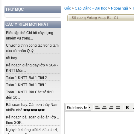
Gốc
>
Cao Đẳng - Đại học
>
Ngoại ngữ
>
THƯ MỤC
Đề cuơng Writing Vstep B1 - C1
CÁC Ý KIẾN MỚI NHẤT
Biểu tập thể Chi bộ xây dựng
nhiệm vụ trọng...
Chương trình công tác trọng tâm
của cá nhân Quý...
rất hay...
Kế hoạch giảng dạy lớp 4 SGK -
KNTT Môn...
Toán 1 KNTT. Bài 1 Tiết 2....
Toán 1 KNTT. Bài 1 Tiết 1....
Toán 1 KNTT. Bài Các số từ 0
đến 10...
Bài soạn hay. Cảm ơn thầy Nam
Kích thước font
nhiều nhé ❤️❤️❤️❤️❤️❤️...
Kế hoạch bài soạn giáo án lớp 1
theo SGK...
Ngày hè không biết đi đâu chơi,