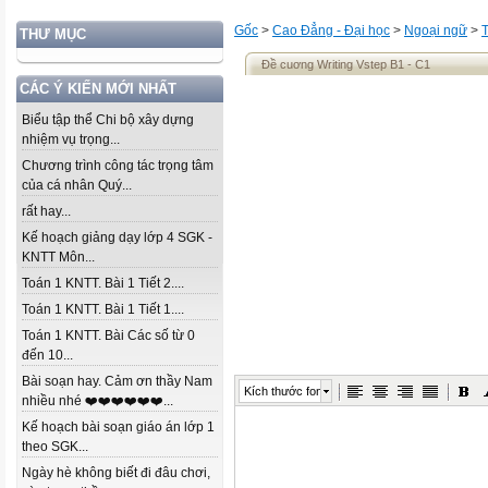
Gốc
>
Cao Đẳng - Đại học
>
Ngoại ngữ
>
THƯ MỤC
Đề cuơng Writing Vstep B1 - C1
CÁC Ý KIẾN MỚI NHẤT
Biểu tập thể Chi bộ xây dựng
nhiệm vụ trọng...
Chương trình công tác trọng tâm
của cá nhân Quý...
rất hay...
Kế hoạch giảng dạy lớp 4 SGK -
KNTT Môn...
Toán 1 KNTT. Bài 1 Tiết 2....
Toán 1 KNTT. Bài 1 Tiết 1....
Toán 1 KNTT. Bài Các số từ 0
đến 10...
Bài soạn hay. Cảm ơn thầy Nam
Kích thước font
nhiều nhé ❤️❤️❤️❤️❤️❤️...
Kế hoạch bài soạn giáo án lớp 1
theo SGK...
Ngày hè không biết đi đâu chơi,