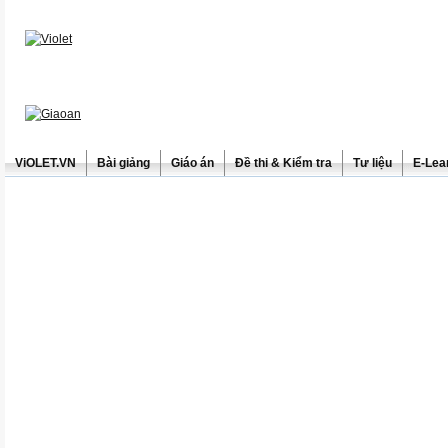
ViOLET.VN
Bài giảng
Giáo án
Đề thi & Kiểm tra
Tư liệu
E-Lea