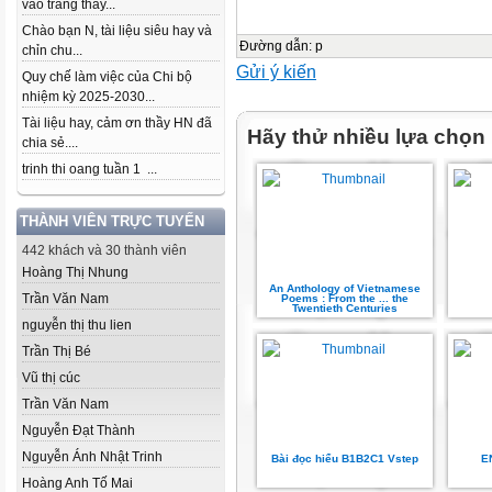
vào trang thầy...
Chào bạn N, tài liệu siêu hay và
Đường dẫn
:
p
chỉn chu...
Gửi ý kiến
Quy chế làm việc của Chi bộ
nhiệm kỳ 2025-2030...
Tài liệu hay, cảm ơn thầy HN đã
Hãy thử nhiều lựa chọn
chia sẻ....
trinh thi oang tuần 1 ...
THÀNH VIÊN TRỰC TUYẾN
442 khách và 30 thành viên
Hoàng Thị Nhung
An Anthology of Vietnamese
Trần Văn Nam
Poems : From the ... the
Twentieth Centuries
nguyễn thị thu lien
Trần Thị Bé
Vũ thị cúc
Trần Văn Nam
Nguyễn Đạt Thành
Nguyễn Ánh Nhật Trinh
Bài đọc hiểu B1B2C1 Vstep
E
Hoàng Anh Tố Mai