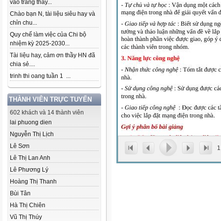
vào trang thầy...
Chào bạn N, tài liệu siêu hay và
chỉn chu...
Quy chế làm việc của Chi bộ
nhiệm kỳ 2025-2030...
Tài liệu hay, cảm ơn thầy HN đã
chia sẻ....
trinh thi oang tuần 1 ...
THÀNH VIÊN TRỰC TUYẾN
602 khách và 14 thành viên
lai phuong dien
Nguyễn Thị Lịch
Lê Sơn
1
Lê Thị Lan Anh
Lê Phương Lý
Hoàng Thị Thanh
Bùi Tân
Hà Thị Chiên
Vũ Thị Thúy