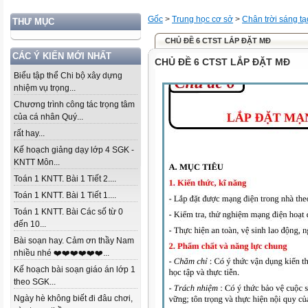
Gốc
>
Trung học cơ sở
>
Chân trời sáng tạ
THƯ MỤC
CHỦ ĐỀ 6 CTST LẮP ĐẶT MĐ
CÁC Ý KIẾN MỚI NHẤT
CHỦ ĐỀ 6 CTST LẮP ĐẶT MĐ
Biểu tập thể Chi bộ xây dựng
nhiệm vụ trọng...
Chương trình công tác trọng tâm
của cá nhân Quý...
rất hay...
Kế hoạch giảng dạy lớp 4 SGK -
KNTT Môn...
Toán 1 KNTT. Bài 1 Tiết 2....
Toán 1 KNTT. Bài 1 Tiết 1....
Toán 1 KNTT. Bài Các số từ 0
đến 10...
Bài soạn hay. Cảm ơn thầy Nam
nhiều nhé ❤️❤️❤️❤️❤️❤️...
Kế hoạch bài soạn giáo án lớp 1
theo SGK...
Ngày hè không biết đi đâu chơi,