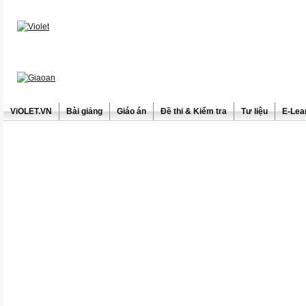
ViOLET.VN
Bài giảng
Giáo án
Đề thi & Kiểm tra
Tư liệu
E-Lea