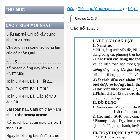
Gốc
>
Tiểu học (Chương trình cũ)
>
Lớp 1
THƯ MỤC
Các số 1, 2, 3
CÁC Ý KIẾN MỚI NHẤT
Các số 1, 2, 3
Biểu tập thể Chi bộ xây dựng
nhiệm vụ trọng...
Chương trình công tác trọng tâm
của cá nhân Quý...
rất hay...
Kế hoạch giảng dạy lớp 4 SGK -
KNTT Môn...
Toán 1 KNTT. Bài 1 Tiết 2....
Toán 1 KNTT. Bài 1 Tiết 1....
Toán 1 KNTT. Bài Các số từ 0
đến 10...
Bài soạn hay. Cảm ơn thầy Nam
nhiều nhé ❤️❤️❤️❤️❤️❤️...
Kế hoạch bài soạn giáo án lớp 1
theo SGK...
Ngày hè không biết đi đâu chơi,