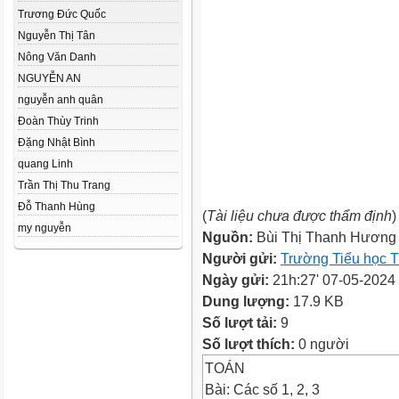
Trương Đức Quốc
Nguyễn Thị Tân
Nông Văn Danh
NGUYỄN AN
nguyễn anh quân
Đoàn Thùy Trinh
Đặng Nhật Bình
quang Linh
Trần Thị Thu Trang
Đỗ Thanh Hùng
(
Tài liệu chưa được thẩm định
)
my nguyễn
Nguồn:
Bùi Thị Thanh Hương
Người gửi:
Trường Tiểu học T
Ngày gửi:
21h:27' 07-05-2024
Dung lượng:
17.9 KB
Số lượt tải:
9
Số lượt thích:
0 người
TOÁN
Bài: Các số 1, 2, 3