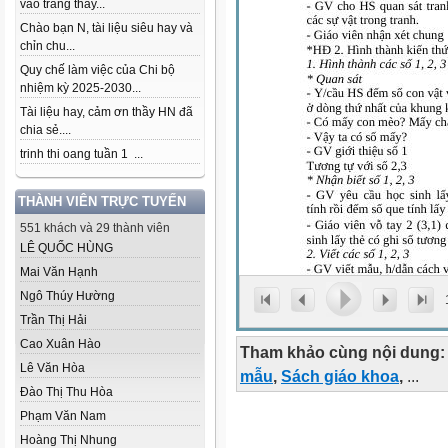
vào trang thầy...
Chào bạn N, tài liệu siêu hay và
chỉn chu...
Quy chế làm việc của Chi bộ
nhiệm kỳ 2025-2030...
Tài liệu hay, cảm ơn thầy HN đã
chia sẻ....
trinh thi oang tuần 1 ...
THÀNH VIÊN TRỰC TUYẾN
551 khách và 29 thành viên
LÊ QUỐC HÙNG
Mai Văn Hạnh
Ngô Thúy Hường
Trần Thị Hải
Cao Xuân Hào
Tham khảo cùng nội dung:
Lê Văn Hòa
mẫu
,
Sách giáo khoa
,
...
Đào Thị Thu Hòa
Phạm Văn Nam
Hoàng Thị Nhung