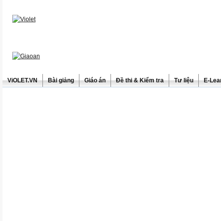
ViOLET.VN
Bài giảng
Giáo án
Đề thi & Kiểm tra
Tư liệu
E-Lea