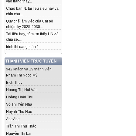
vào trang thầy...
Chào bạn N, tài liệu siêu hay và
chỉn chu...
Quy chế làm việc của Chi bộ
nhiệm kỳ 2025-2030...
Tài liệu hay, cảm ơn thầy HN đã
chia sẻ....
trinh thi oang tuần 1 ...
THÀNH VIÊN TRỰC TUYẾN
942 khách và 19 thành viên
Phạm Thị Ngọc Mỹ
Bich Thuy
Hoàng Thị Hải Vân
Hoàng Hoài Thu
Võ Thị Yến Nha
Huỳnh Thu Hảo
Abc Abc
Trần Thị Thu Thảo
Nguyễn Thị Lai