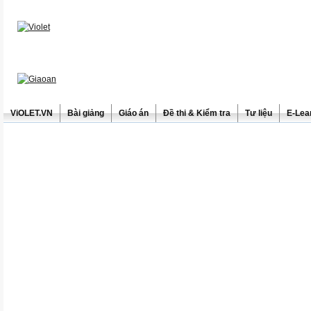
ViOLET.VN
Bài giảng
Giáo án
Đề thi & Kiểm tra
Tư liệu
E-Lea