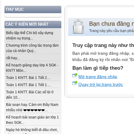
THƯ MỤC
Bạn chưa đăng 
CÁC Ý KIẾN MỚI NHẤT
Trang này yêu cầu bạn phả
Biểu tập thể Chi bộ xây dựng
nhiệm vụ trọng...
Truy cập trang này như t
Chương trình công tác trọng tâm
của cá nhân Quý...
Bạn phải mở trang đăng nhập, s
rất hay...
khẩu đã đăng ký rồi nhấn nút "Đ
Kế hoạch giảng dạy lớp 4 SGK -
Bạn làm gì tiếp theo?
KNTT Môn...
Mở trang đăng nhập
Toán 1 KNTT. Bài 1 Tiết 2....
Quay trở lại trang trước
Toán 1 KNTT. Bài 1 Tiết 1....
Toán 1 KNTT. Bài Các số từ 0
đến 10...
Bài soạn hay. Cảm ơn thầy Nam
nhiều nhé ❤️❤️❤️❤️❤️❤️...
Kế hoạch bài soạn giáo án lớp 1
theo SGK...
Ngày hè không biết đi đâu chơi,