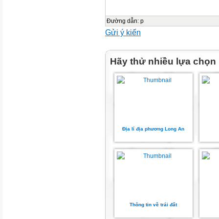
3 mốc năm trở lên (ít thành
Đường dẫn
:
p
phần)
Gửi ý kiến
Biểu đồ MIỀN
Hãy thử nhiều lựa chọn
 Biểu đồ Tròn : Mô tả cơ cấu
 Biểu đồ miền : Vừa Mô tả cơ
vừa mô tả động
thái PT của hiện 
Địa lí địa phương Long An
Tình
triển
hình
Tốc
độ
Thông tin về trái đất
trưởng