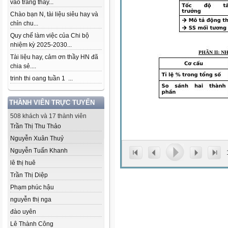
vào trang thầy...
Chào bạn N, tài liệu siêu hay và
chỉn chu...
Quy chế làm việc của Chi bộ
nhiệm kỳ 2025-2030...
Tài liệu hay, cảm ơn thầy HN đã
chia sẻ....
trinh thi oang tuần 1 ...
THÀNH VIÊN TRỰC TUYẾN
508 khách và 17 thành viên
Trần Thị Thu Thảo
Nguyễn Xuân Thuỷ
Nguyễn Tuấn Khanh
lê thị huê
Trần Thị Diệp
Phạm phúc hậu
nguyễn thị nga
đào uyên
Lê Thành Công