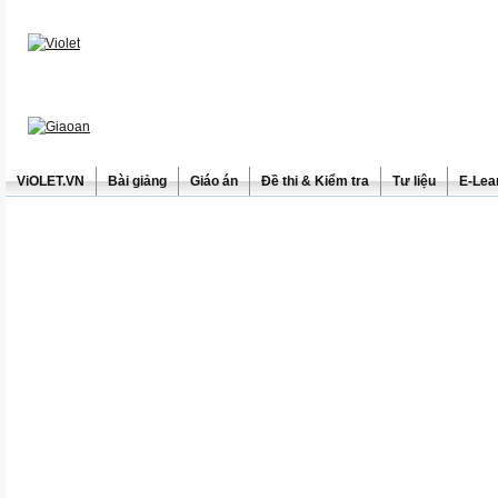
ViOLET.VN
Bài giảng
Giáo án
Đề thi & Kiểm tra
Tư liệu
E-Lea