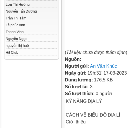
Lưu Thị Hường
Nguyển Tấn Dương
Trần Thị Tâm
Lê phúc Anh
Thanh Vinh
Nguyễn Ngọc
nguyễn thị huệ
(
Tài liệu chưa được thẩm định
)
Hit Club
Nguồn:
Người gửi:
An Văn Khúc
Ngày gửi:
19h:31' 17-03-2023
Dung lượng:
176.5 KB
Số lượt tải:
3
Số lượt thích:
0 người
KỸ NĂNG ĐỊA LÝ
CÁCH VẼ BIỂU ĐỒ ĐỊA LÍ
Giới thiệu