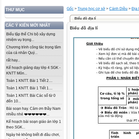
Gốc
>
Trung học cơ sở
>
Cánh Diều
>
Địa l
THƯ MỤC
Biểu đồ địa lí
CÁC Ý KIẾN MỚI NHẤT
Biểu đồ địa lí
Biểu tập thể Chi bộ xây dựng
nhiệm vụ trọng...
Chương trình công tác trọng tâm
của cá nhân Quý...
rất hay...
Kế hoạch giảng dạy lớp 4 SGK -
KNTT Môn...
Toán 1 KNTT. Bài 1 Tiết 2....
Toán 1 KNTT. Bài 1 Tiết 1....
Toán 1 KNTT. Bài Các số từ 0
đến 10...
Bài soạn hay. Cảm ơn thầy Nam
nhiều nhé ❤️❤️❤️❤️❤️❤️...
Kế hoạch bài soạn giáo án lớp 1
theo SGK...
Ngày hè không biết đi đâu chơi,