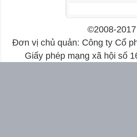
phát
tăng
©2008-2017 
Biểu đồ ĐƯỜNG
Đơn vị chủ quản: Công ty Cổ p
Biểu đồ CỘT
Giấy phép mạng xã hội số 
 Mô tả động thái PT của hiện
 SS mối tương quan về độ lớ
PHẦN II: NHẬN XÉT BIỂU Đ
Cơ cấu
Tỉ lệ % trong tổng số
So sánh
phần