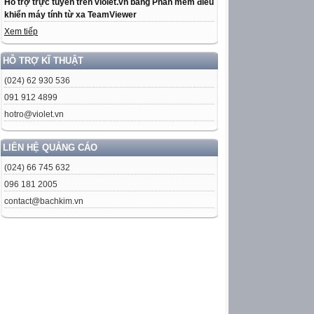
Hỗ trợ trực tuyến trên violet.vn bằng Phần mềm điều
khiển máy tính từ xa TeamViewer
Xem tiếp
HỖ TRỢ KĨ THUẬT
(024) 62 930 536
091 912 4899
hotro@violet.vn
LIÊN HỆ QUẢNG CÁO
(024) 66 745 632
096 181 2005
contact@bachkim.vn