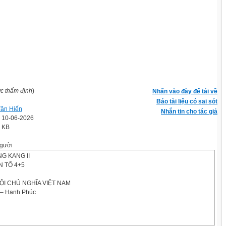
ợc thẩm định
)
Nhấn vào đây để tải về
Báo tài liệu có sai sót
ăn Hiến
Nhắn tin cho tác giả
' 10-06-2026
2 KB
gười
G KANG II
 TỔ 4+5
ỘI CHỦ NGHĨA VIỆT NAM
 – Hạnh Phúc