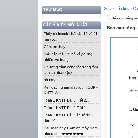
Gốc
>
Tiểu học
>
Cá
THƯ MỤC
Báo cáo tổng kế
CÁC Ý KIẾN MỚI NHẤT
Báo cáo tổng 
Thầy có bsach1 bài tập 10 và 11
mà có...
Cảm ơn thầy!...
Biểu tập thể Chi bộ xây dựng
nhiệm vụ trọng...
Chương trình công tác trọng tâm
của cá nhân Quý...
rất hay...
Kế hoạch giảng dạy lớp 4 SGK -
KNTT Môn...
Toán 1 KNTT. Bài 1 Tiết 2....
Toán 1 KNTT. Bài 1 Tiết 1....
Toán 1 KNTT. Bài Các số từ 0
đến 10...
Bài soạn hay. Cảm ơn thầy Nam
nhiều nhé ❤️❤️❤️❤️❤️❤️...