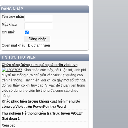
ĐĂNG NHẬP
Tên truy nhập
Mật khẩu
Ghi nhớ
Quên mật khẩu
ĐK thành viên
TIN TỨC THƯ VIỆN
Chức năng Dừng xem quảng cáo trên violet.vn
Kính chào các thầy, cô! Hiện tại, kinh phí
duy trì hệ thống dựa chủ yếu vào việc đặt quảng cáo
trên hệ thống. Tuy nhiên, đôi khi có gây một số trở ngại
đối với thầy, cô khi truy cập. Vì vậy, để thuận tiện trong
việc sử dụng thư viện hệ thống đã cung cấp chức
năng...
Khắc phục hiện tượng không xuất hiện menu Bộ
công cụ Violet trên PowerPoint và Word
Thử nghiệm Hệ thống Kiểm tra Trực tuyến ViOLET
Giai đoạn 1
Xem tiếp