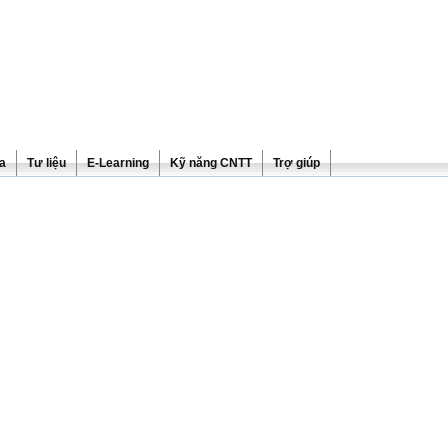
ra
Tư liệu
E-Learning
Kỹ năng CNTT
Trợ giúp