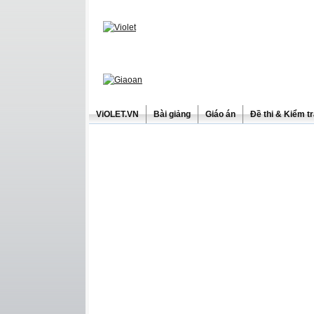
ViOLET.VN
Bài giảng
Giáo án
Đề thi & Kiểm t