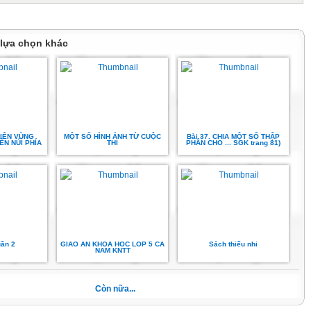
 lựa chọn khác
HIÊN VÙNG
MỘT SỐ HÌNH ẢNH TỪ CUỘC
Bài 37. CHIA MỘT SỐ THẬP
ỀN NÚI PHÍA
THI
PHÂN CHO ... SGK trang 81)
 DT TS Nữ DT
uần 2
GIAO AN KHOA HOC LOP 5 CA
Sách thiếu nhi
NAM KNTT
Còn nữa...