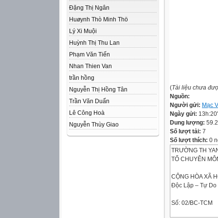
Đặng Thị Ngân
Huøynh Thò Minh Thö
Lý Xi Muội
Huỳnh Thị Thu Lan
Phạm Văn Tiến
Nhan Thien Van
trần hồng
(
Tài liệu chưa đư
Nguyễn Thị Hồng Tân
Nguồn:
Trần Văn Duẩn
Người gửi:
Mạc V
Lê Công Hoà
Ngày gửi:
13h:20
Dung lượng:
59.
Nguyễn Thùy Giao
Số lượt tải:
7
Số lượt thích:
0 n
TRƯỜNG TH YAN
TỔ CHUYÊN MÔN
CỘNG HÒA XÃ H
Độc Lập – Tự Do
Số: 02/BC-TCM