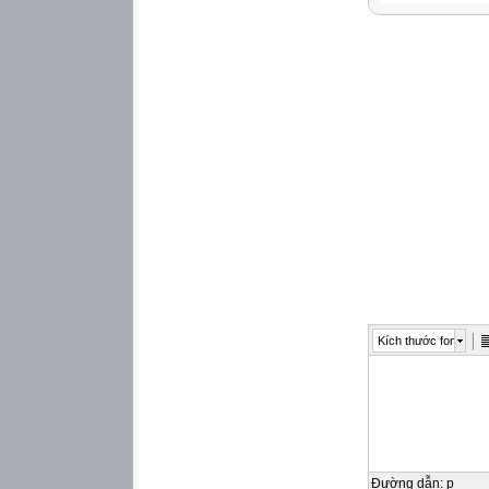
Dang kang, ngày
BÁO CÁO TỔNG
NĂM HỌC 2025-
Căn cứ Kế hoạch 
Kang II về việc 
Thực hiện kế hoạ
kết quả thực hiệ
I. Đặc điểm tình h
1. Giáo viên.
TS
Nữ
DT
Kích thước font
Đảng
viên
Đoàn
viên
4
Đường dẫn
:
p