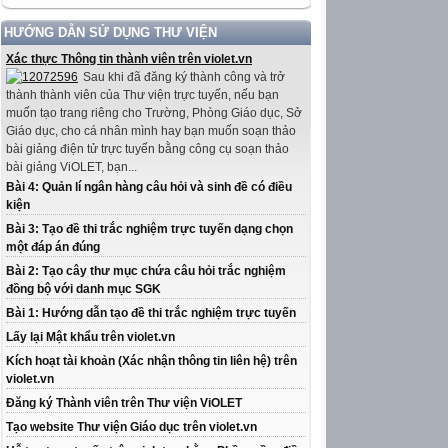
HƯỚNG DẪN SỬ DỤNG THƯ VIỆN
Xác thực Thông tin thành viên trên violet.vn
Sau khi đã đăng ký thành công và trở
thành thành viên của Thư viện trực tuyến, nếu bạn
muốn tạo trang riêng cho Trường, Phòng Giáo dục, Sở
Giáo dục, cho cá nhân mình hay bạn muốn soạn thảo
bài giảng điện tử trực tuyến bằng công cụ soạn thảo
bài giảng ViOLET, bạn...
Bài 4: Quản lí ngân hàng câu hỏi và sinh đề có điều
kiện
Bài 3: Tạo đề thi trắc nghiệm trực tuyến dạng chọn
một đáp án đúng
Bài 2: Tạo cây thư mục chứa câu hỏi trắc nghiệm
đồng bộ với danh mục SGK
Bài 1: Hướng dẫn tạo đề thi trắc nghiệm trực tuyến
Lấy lại Mật khẩu trên violet.vn
Kích hoạt tài khoản (Xác nhận thông tin liên hệ) trên
violet.vn
Đăng ký Thành viên trên Thư viện ViOLET
Tạo website Thư viện Giáo dục trên violet.vn