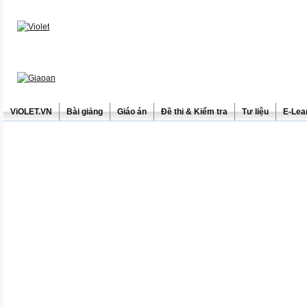
ViOLET.VN
Bài giảng
Giáo án
Đề thi & Kiểm tra
Tư liệu
E-Lea