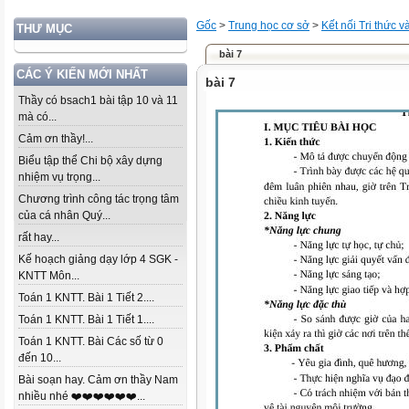
Gốc
>
Trung học cơ sở
>
Kết nối Tri thức 
THƯ MỤC
bài 7
CÁC Ý KIẾN MỚI NHẤT
bài 7
Thầy có bsach1 bài tập 10 và 11
mà có...
Cảm ơn thầy!...
Biểu tập thể Chi bộ xây dựng
nhiệm vụ trọng...
Chương trình công tác trọng tâm
của cá nhân Quý...
rất hay...
Kế hoạch giảng dạy lớp 4 SGK -
KNTT Môn...
Toán 1 KNTT. Bài 1 Tiết 2....
Toán 1 KNTT. Bài 1 Tiết 1....
Toán 1 KNTT. Bài Các số từ 0
đến 10...
Bài soạn hay. Cảm ơn thầy Nam
nhiều nhé ❤️❤️❤️❤️❤️❤️...