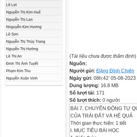
Lê Lợi
Nguyễn Thị Kim Huế
Nguyễn Thị Lan
Nnguyễn Kim Hương
Lê Sơn
Nguyễn Thị Thùy Trang
Nguyễn Thị Hường
(
Tài liệu chưa được thẩm định
)
Lê Thị An
Nguồn:
Đinh Thị Ánh Tuyết
Người gửi:
Đặng Đình Chiến
Phạm Kim Thu
Ngày gửi:
08h:42' 05-08-2023
Nguyễn Xuân Vịnh
Dung lượng:
16.8 MB
Số lượt tải:
171
Số lượt thích:
0 người
BÀI 7. CHUYỂN ĐỘNG TỰ 
CỦA TRÁI ĐẤT VÀ HỆ QUẢ
Thời gian thực hiện: 1 tiết
I. MỤC TIÊU BÀI HỌC