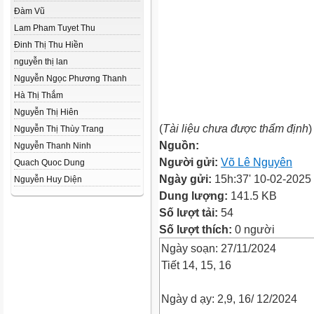
Đàm Vũ
Lam Pham Tuyet Thu
Đinh Thị Thu Hiền
nguyễn thị lan
Nguyễn Ngọc Phương Thanh
Hà Thị Thắm
Nguyễn Thị Hiên
(
Tài liệu chưa được thẩm định
)
Nguyễn Thị Thùy Trang
Nguồn:
Nguyễn Thanh Ninh
Người gửi:
Võ Lê Nguyên
Quach Quoc Dung
Ngày gửi:
15h:37' 10-02-2025
Nguyễn Huy Diện
Dung lượng:
141.5 KB
Số lượt tải:
54
Số lượt thích:
0 người
Ngày soạn: 27/11/2024
Tiết 14, 15, 16
Ngày d ạy: 2,9, 16/ 12/2024