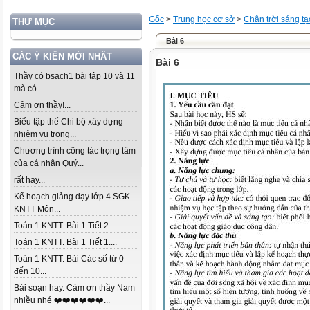
Gốc
>
Trung học cơ sở
>
Chân trời sáng tạ
THƯ MỤC
Bài 6
CÁC Ý KIẾN MỚI NHẤT
Bài 6
Thầy có bsach1 bài tập 10 và 11
mà có...
Cảm ơn thầy!...
Biểu tập thể Chi bộ xây dựng
nhiệm vụ trọng...
Chương trình công tác trọng tâm
của cá nhân Quý...
rất hay...
Kế hoạch giảng dạy lớp 4 SGK -
KNTT Môn...
Toán 1 KNTT. Bài 1 Tiết 2....
Toán 1 KNTT. Bài 1 Tiết 1....
Toán 1 KNTT. Bài Các số từ 0
đến 10...
Bài soạn hay. Cảm ơn thầy Nam
nhiều nhé ❤️❤️❤️❤️❤️❤️...