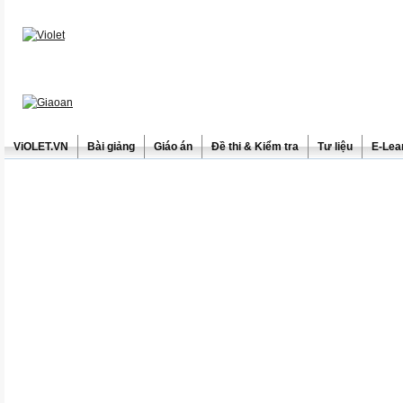
ViOLET.VN
Bài giảng
Giáo án
Đề thi & Kiểm tra
Tư liệu
E-Lea