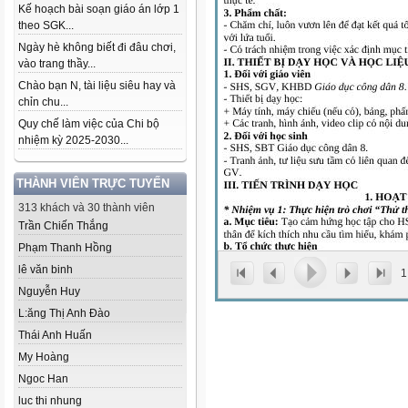
Kế hoạch bài soạn giáo án lớp 1
theo SGK...
Ngày hè không biết đi đâu chơi,
vào trang thầy...
Chào bạn N, tài liệu siêu hay và
chỉn chu...
Quy chế làm việc của Chi bộ
nhiệm kỳ 2025-2030...
THÀNH VIÊN TRỰC TUYẾN
313 khách và 30 thành viên
Trần Chiến Thắng
Phạm Thanh Hồng
lê văn binh
1
Nguyễn Huy
L:ăng Thị Anh Đào
Thái Anh Huấn
My Hoàng
Ngoc Han
luc thi nhung