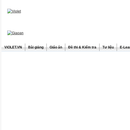
ViOLET.VN
Bài giảng
Giáo án
Đề thi & Kiểm tra
Tư liệu
E-Lea