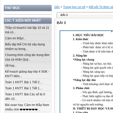
Gốc
>
Trung học cơ sở
>
Kết nối Tri thức 
THƯ MỤC
BÀI 3
CÁC Ý KIẾN MỚI NHẤT
BÀI 3
Thầy có bsach1 bài tập 10 và 11
mà có...
Cảm ơn thầy!...
Biểu tập thể Chi bộ xây dựng
nhiệm vụ trọng...
Chương trình công tác trọng tâm
của cá nhân Quý...
rất hay...
Kế hoạch giảng dạy lớp 4 SGK -
KNTT Môn...
Toán 1 KNTT. Bài 1 Tiết 2....
Toán 1 KNTT. Bài 1 Tiết 1....
Toán 1 KNTT. Bài Các số từ 0
đến 10...
Bài soạn hay. Cảm ơn thầy Nam
nhiều nhé ❤️❤️❤️❤️❤️❤️...