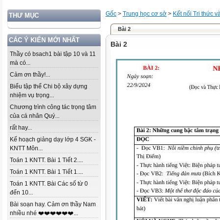
Gốc
>
Trung học cơ sở
>
Kết nối Tri thức 
THƯ MỤC
Bài 2
CÁC Ý KIẾN MỚI NHẤT
Bài 2
Thầy có bsach1 bài tập 10 và 11
mà có...
Cảm ơn thầy!...
Biểu tập thể Chi bộ xây dựng
nhiệm vụ trọng...
Chương trình công tác trọng tâm
của cá nhân Quý...
rất hay...
Kế hoạch giảng dạy lớp 4 SGK -
KNTT Môn...
Toán 1 KNTT. Bài 1 Tiết 2....
Toán 1 KNTT. Bài 1 Tiết 1....
Toán 1 KNTT. Bài Các số từ 0
đến 10...
Bài soạn hay. Cảm ơn thầy Nam
nhiều nhé ❤️❤️❤️❤️❤️❤️...