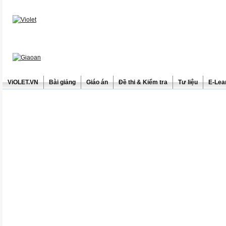
ViOLET.VN
Bài giảng
Giáo án
Đề thi & Kiểm tra
Tư liệu
E-Lea