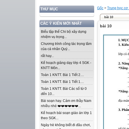
Gốc
>
Trung học cơ
THƯ MỤC
bài 10
CÁC Ý KIẾN MỚI NHẤT
bài 10
Biểu tập thể Chi bộ xây dựng
nhiệm vụ trọng...
Chương trình công tác trọng tâm
của cá nhân Quý...
rất hay...
Kế hoạch giảng dạy lớp 4 SGK -
KNTT Môn...
Toán 1 KNTT. Bài 1 Tiết 2....
Toán 1 KNTT. Bài 1 Tiết 1....
Toán 1 KNTT. Bài Các số từ 0
đến 10...
Bài soạn hay. Cảm ơn thầy Nam
nhiều nhé ❤️❤️❤️❤️❤️❤️...
Kế hoạch bài soạn giáo án lớp 1
theo SGK...
Ngày hè không biết đi đâu chơi,