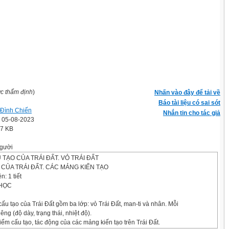
ợc thẩm định
)
Nhấn vào đây để tải về
Báo tài liệu có sai sót
Đình Chiến
Nhắn tin cho tác giả
' 05-08-2023
.7 KB
gười
TẠO CỦA TRÁI ĐẤT. VỎ TRÁI ĐẤT
O CỦA TRÁI ĐẤT. CÁC MẢNG KIẾN TẠO
n: 1 tiết
 HỌC
cấu tạo của Trái Đất gồm ba lớp: vỏ Trái Đất, man-ti và nhân. Mỗi
êng (độ dày, trạng thái, nhiệt độ).
ểm cấu tạo, tác động của các mảng kiến tạo trên Trái Đất.