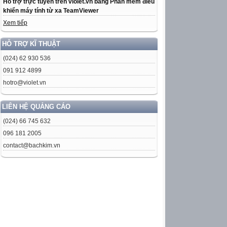
Hỗ trợ trực tuyến trên violet.vn bằng Phần mềm điều
khiển máy tính từ xa TeamViewer
Xem tiếp
HỖ TRỢ KĨ THUẬT
(024) 62 930 536
091 912 4899
hotro@violet.vn
LIÊN HỆ QUẢNG CÁO
(024) 66 745 632
096 181 2005
contact@bachkim.vn