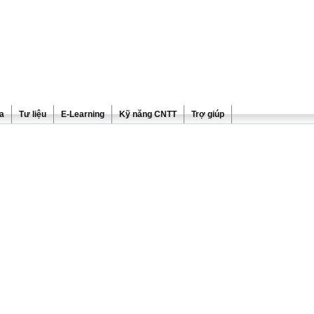
ra
Tư liệu
E-Learning
Kỹ năng CNTT
Trợ giúp