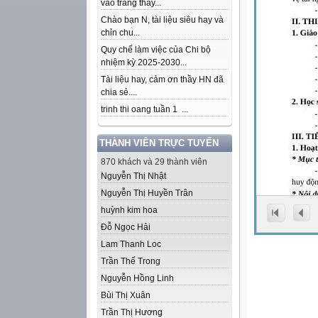
vào trang thầy...
Chào bạn N, tài liệu siêu hay và
chỉn chu...
Quy chế làm việc của Chi bộ
nhiệm kỳ 2025-2030...
Tài liệu hay, cảm ơn thầy HN đã
chia sẻ....
trinh thi oang tuần 1 ...
THÀNH VIÊN TRỰC TUYẾN
870 khách và 29 thành viên
Nguyễn Thị Nhật
Nguyễn Thị Huyền Trân
huỳnh kim hoa
Đỗ Ngọc Hải
Lam Thanh Loc
Trần Thế Trong
Nguyễn Hồng Linh
Bùi Thị Xuân
Trần Thị Hương