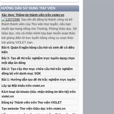
HƯỚNG DẪN SỬ DỤNG THƯ VIỆN
Xác thực Thông tin thành viên trên violet.vn
Sau khi đã đăng ký thành công và trở
thành thành viên của Thư viện trực tuyến, nếu bạn
muốn tạo trang riêng cho Trường, Phòng Giáo dục, Sở
Giáo dục, cho cá nhân mình hay bạn muốn soạn thảo
bài giảng điện tử trực tuyến bằng công cụ soạn thảo
bài giảng ViOLET, bạn...
Bài 4: Quản lí ngân hàng câu hỏi và sinh đề có điều
kiện
Bài 3: Tạo đề thi trắc nghiệm trực tuyến dạng chọn
một đáp án đúng
Bài 2: Tạo cây thư mục chứa câu hỏi trắc nghiệm
đồng bộ với danh mục SGK
Bài 1: Hướng dẫn tạo đề thi trắc nghiệm trực tuyến
Lấy lại Mật khẩu trên violet.vn
Kích hoạt tài khoản (Xác nhận thông tin liên hệ) trên
violet.vn
Đăng ký Thành viên trên Thư viện ViOLET
Tạo website Thư viện Giáo dục trên violet.vn