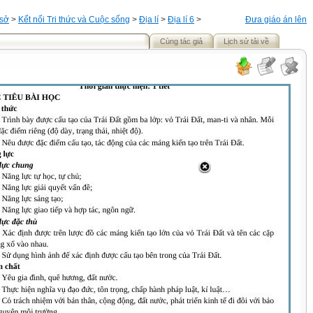
 sở
>
Kết nối Tri thức và Cuộc sống
>
Địa lí
>
Địa lí 6
>
Đưa giáo án lên
Cùng tác giả
Lịch sử tải về