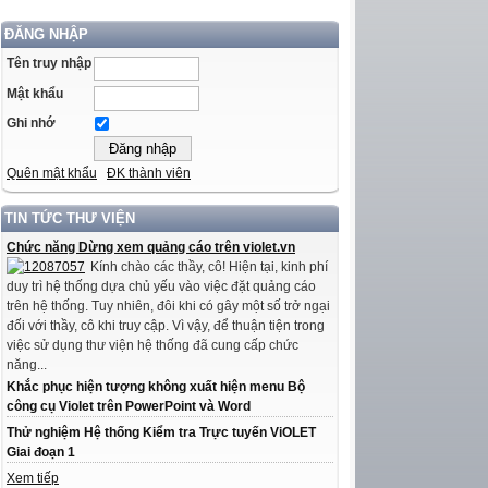
ĐĂNG NHẬP
Tên truy nhập
Mật khẩu
Ghi nhớ
Quên mật khẩu
ĐK thành viên
TIN TỨC THƯ VIỆN
Chức năng Dừng xem quảng cáo trên violet.vn
Kính chào các thầy, cô! Hiện tại, kinh phí
duy trì hệ thống dựa chủ yếu vào việc đặt quảng cáo
trên hệ thống. Tuy nhiên, đôi khi có gây một số trở ngại
đối với thầy, cô khi truy cập. Vì vậy, để thuận tiện trong
việc sử dụng thư viện hệ thống đã cung cấp chức
năng...
Khắc phục hiện tượng không xuất hiện menu Bộ
công cụ Violet trên PowerPoint và Word
Thử nghiệm Hệ thống Kiểm tra Trực tuyến ViOLET
Giai đoạn 1
Xem tiếp