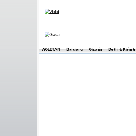
ViOLET.VN
Bài giảng
Giáo án
Đề thi & Kiểm t