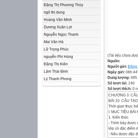
Đặng Thị Phương Thùy
ngô thị dung
Hoàng Văn Minh
Dương Xuân Lợi
Nguyễn Ngọc Thanh
Mai Văn Hà
Lữ Trọng Phúc
(
Tài liệu chưa đư
nguyễn Phi Hùng
Nguồn:
Đặng Thị Kiên
Người gửi:
Đặng 
Lâm Thái Bình
Ngày gửi:
08h:44
Dung lượng:
495
Lý Thanh Phong
Số lượt tải:
140
Số lượt thích:
0 n
CHƯƠNG 3. CẤU 
BÀI 10. CẤU TẠ
Thời gian thực hiệ
I. MỤC TIÊU BÀI
1. Kiến thức
- Trình bày được 
lớp có đặc điểm ri
- Nêu được đặc đi