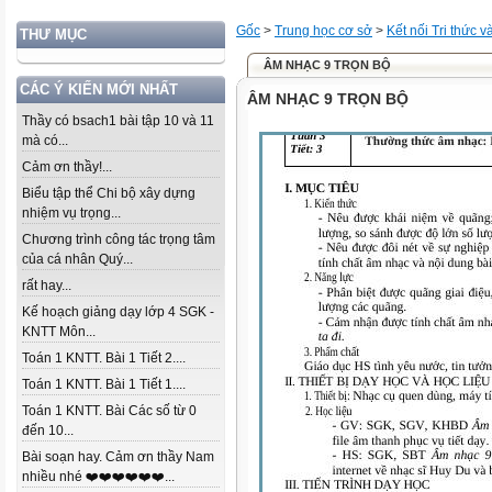
Gốc
>
Trung học cơ sở
>
Kết nối Tri thức 
THƯ MỤC
ÂM NHẠC 9 TRỌN BỘ
CÁC Ý KIẾN MỚI NHẤT
ÂM NHẠC 9 TRỌN BỘ
Thầy có bsach1 bài tập 10 và 11
mà có...
Cảm ơn thầy!...
Biểu tập thể Chi bộ xây dựng
nhiệm vụ trọng...
Chương trình công tác trọng tâm
của cá nhân Quý...
rất hay...
Kế hoạch giảng dạy lớp 4 SGK -
KNTT Môn...
Toán 1 KNTT. Bài 1 Tiết 2....
Toán 1 KNTT. Bài 1 Tiết 1....
Toán 1 KNTT. Bài Các số từ 0
đến 10...
Bài soạn hay. Cảm ơn thầy Nam
nhiều nhé ❤️❤️❤️❤️❤️❤️...