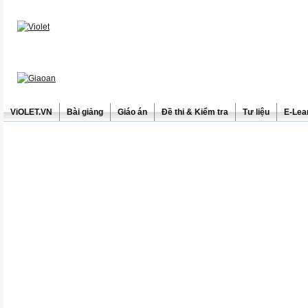
ViOLET.VN
Bài giảng
Giáo án
Đề thi & Kiểm tra
Tư liệu
E-Lea