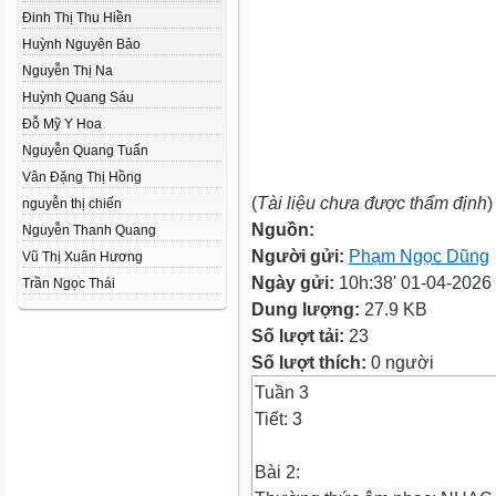
Đinh Thị Thu Hiền
Huỳnh Nguyên Bảo
Nguyễn Thị Na
Huỳnh Quang Sáu
Đỗ Mỹ Y Hoa
Nguyễn Quang Tuấn
Vân Đặng Thị Hồng
(
Tài liệu chưa được thẩm định
)
nguyễn thị chiến
Nguồn:
Nguyễn Thanh Quang
Người gửi:
Phạm Ngọc Dũng
Vũ Thị Xuân Hương
Ngày gửi:
10h:38' 01-04-2026
Trần Ngọc Thái
Dung lượng:
27.9 KB
Số lượt tải:
23
Số lượt thích:
0 người
Tuần 3
Tiết: 3
Bài 2: