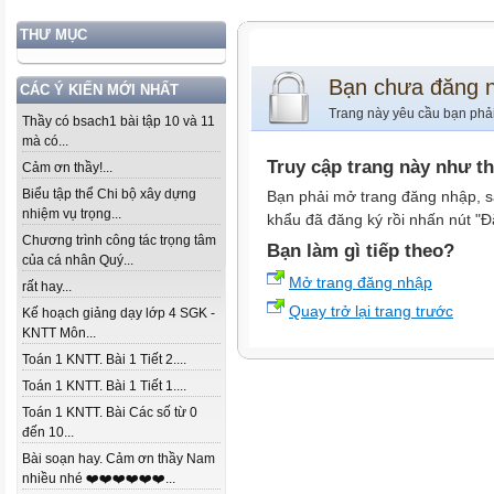
THƯ MỤC
Bạn chưa đăng 
CÁC Ý KIẾN MỚI NHẤT
Trang này yêu cầu bạn phả
Thầy có bsach1 bài tập 10 và 11
mà có...
Truy cập trang này như t
Cảm ơn thầy!...
Biểu tập thể Chi bộ xây dựng
Bạn phải mở trang đăng nhập, s
nhiệm vụ trọng...
khẩu đã đăng ký rồi nhấn nút "Đ
Chương trình công tác trọng tâm
Bạn làm gì tiếp theo?
của cá nhân Quý...
Mở trang đăng nhập
rất hay...
Quay trở lại trang trước
Kế hoạch giảng dạy lớp 4 SGK -
KNTT Môn...
Toán 1 KNTT. Bài 1 Tiết 2....
Toán 1 KNTT. Bài 1 Tiết 1....
Toán 1 KNTT. Bài Các số từ 0
đến 10...
Bài soạn hay. Cảm ơn thầy Nam
nhiều nhé ❤️❤️❤️❤️❤️❤️...