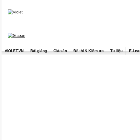
ViOLET.VN
Bài giảng
Giáo án
Đề thi & Kiểm tra
Tư liệu
E-Lea