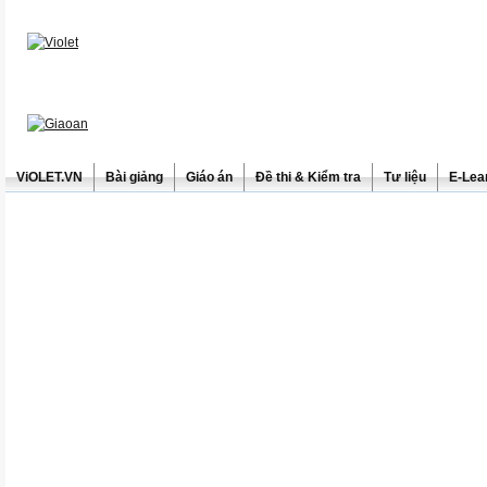
ViOLET.VN
Bài giảng
Giáo án
Đề thi & Kiểm tra
Tư liệu
E-Lea