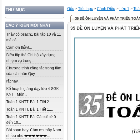
Gốc
>
Tiểu học
>
Cánh Diều
>
Lớp 1
>
Toá
THƯ MỤC
35 ĐỀ ÔN LUYỆN VÀ PHÁT TRIỂN TOÁ
CÁC Ý KIẾN MỚI NHẤT
35 ĐỀ ÔN LUYỆN VÀ PHÁT TRIỂ
Thầy có bsach1 bài tập 10 và 11
mà có...
Cảm ơn thầy!...
Biểu tập thể Chi bộ xây dựng
nhiệm vụ trọng...
Chương trình công tác trọng tâm
của cá nhân Quý...
rất hay...
Kế hoạch giảng dạy lớp 4 SGK -
KNTT Môn...
Toán 1 KNTT. Bài 1 Tiết 2....
Toán 1 KNTT. Bài 1 Tiết 1....
Toán 1 KNTT. Bài Các số từ 0
đến 10...
Bài soạn hay. Cảm ơn thầy Nam
nhiều nhé ❤️❤️❤️❤️❤️❤️...