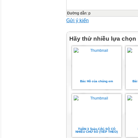
Đường dẫn
:
p
Gửi ý kiến
Hãy thử nhiều lựa chọn
Bác Hồ của chúng em
Bài
TUẦN 3 Toán CÁC SỐ CÓ
NHIỀU CHỮ SỐ (TIẾP THEO)