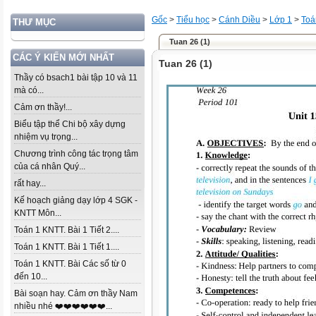
Gốc
>
Tiểu học
>
Cánh Diều
>
Lớp 1
>
Toá
THƯ MỤC
Tuan 26 (1)
CÁC Ý KIẾN MỚI NHẤT
Tuan 26 (1)
Thầy có bsach1 bài tập 10 và 11
mà có...
Cảm ơn thầy!...
Biểu tập thể Chi bộ xây dựng
nhiệm vụ trọng...
Chương trình công tác trọng tâm
của cá nhân Quý...
rất hay...
Kế hoạch giảng dạy lớp 4 SGK -
KNTT Môn...
Toán 1 KNTT. Bài 1 Tiết 2....
Toán 1 KNTT. Bài 1 Tiết 1....
Toán 1 KNTT. Bài Các số từ 0
đến 10...
Bài soạn hay. Cảm ơn thầy Nam
nhiều nhé ❤️❤️❤️❤️❤️❤️...