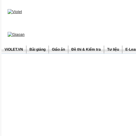
ViOLET.VN
Bài giảng
Giáo án
Đề thi & Kiểm tra
Tư liệu
E-Lea