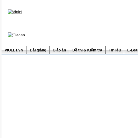
ViOLET.VN
Bài giảng
Giáo án
Đề thi & Kiểm tra
Tư liệu
E-Lea