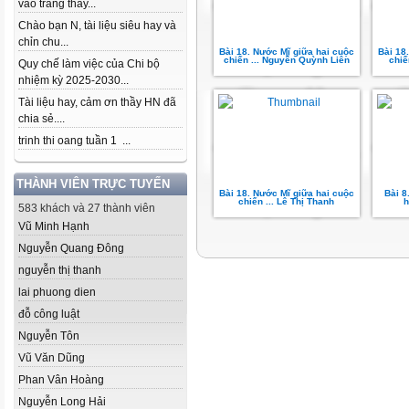
vào trang thầy...
Chào bạn N, tài liệu siêu hay và
chỉn chu...
Bài 18. Nước Mĩ giữa hai cuộc
Bài 18
chiến ... Nguyễn Quỳnh Liên
chiế
Quy chế làm việc của Chi bộ
nhiệm kỳ 2025-2030...
Tài liệu hay, cảm ơn thầy HN đã
chia sẻ....
trinh thi oang tuần 1 ...
THÀNH VIÊN TRỰC TUYẾN
Bài 18. Nước Mĩ giữa hai cuộc
Bài 8
chiến ... Lê Thị Thanh
h
583 khách và 27 thành viên
Vũ Minh Hạnh
Nguyễn Quang Đông
nguyễn thị thanh
lai phuong dien
đỗ công luật
Nguyễn Tôn
Vũ Văn Dũng
Phan Vân Hoàng
Nguyễn Long Hải