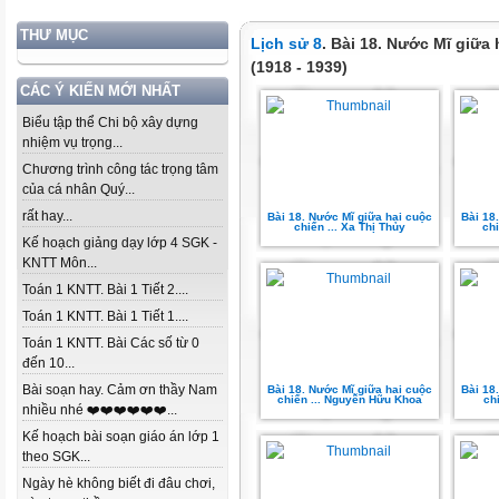
THƯ MỤC
Lịch sử 8
. Bài 18. Nước Mĩ giữa 
(1918 - 1939)
CÁC Ý KIẾN MỚI NHẤT
Biểu tập thể Chi bộ xây dựng
nhiệm vụ trọng...
Chương trình công tác trọng tâm
của cá nhân Quý...
rất hay...
Bài 18. Nước Mĩ giữa hai cuộc
Bài 18
chiến ... Xa Thị Thủy
chi
Kế hoạch giảng dạy lớp 4 SGK -
KNTT Môn...
Toán 1 KNTT. Bài 1 Tiết 2....
Toán 1 KNTT. Bài 1 Tiết 1....
Toán 1 KNTT. Bài Các số từ 0
đến 10...
Bài soạn hay. Cảm ơn thầy Nam
Bài 18. Nước Mĩ giữa hai cuộc
Bài 18
chiến ... Nguyễn Hữu Khoa
ch
nhiều nhé ❤️❤️❤️❤️❤️❤️...
Kế hoạch bài soạn giáo án lớp 1
theo SGK...
Ngày hè không biết đi đâu chơi,