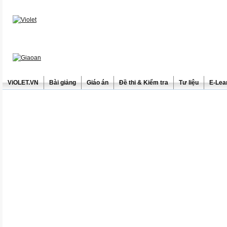
ViOLET.VN
Bài giảng
Giáo án
Đề thi & Kiểm tra
Tư liệu
E-Lea