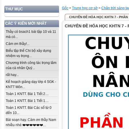
Gốc
>
Trung học cơ sở
>
Chân trời sáng tạ
THƯ MỤC
CHUYÊN ĐỀ HÓA HỌC KHTN 7 - PHẦN 
CÁC Ý KIẾN MỚI NHẤT
CHUYÊN ĐỀ HÓA HỌC KHTN 7 - 
Thầy có bsach1 bài tập 10 và 11
mà có...
Cảm ơn thầy!...
Biểu tập thể Chi bộ xây dựng
nhiệm vụ trọng...
Chương trình công tác trọng tâm
của cá nhân Quý...
rất hay...
Kế hoạch giảng dạy lớp 4 SGK -
KNTT Môn...
Toán 1 KNTT. Bài 1 Tiết 2....
Toán 1 KNTT. Bài 1 Tiết 1....
Toán 1 KNTT. Bài Các số từ 0
đến 10...
Bài soạn hay. Cảm ơn thầy Nam
nhiều nhé ❤️❤️❤️❤️❤️❤️...