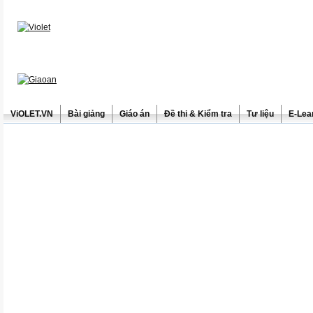
ViOLET.VN
Bài giảng
Giáo án
Đề thi & Kiểm tra
Tư liệu
E-Lea