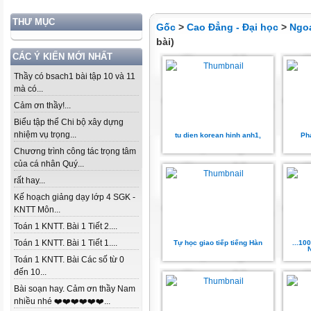
THƯ MỤC
Gốc
>
Cao Đẳng - Đại học
>
Ngo
bài)
CÁC Ý KIẾN MỚI NHẤT
Thầy có bsach1 bài tập 10 và 11
mà có...
Cảm ơn thầy!...
Biểu tập thể Chi bộ xây dựng
nhiệm vụ trọng...
tu dien korean hinh anh1,
Ph
Chương trình công tác trọng tâm
của cá nhân Quý...
rất hay...
Kế hoạch giảng dạy lớp 4 SGK -
KNTT Môn...
Toán 1 KNTT. Bài 1 Tiết 2....
Toán 1 KNTT. Bài 1 Tiết 1....
Tự học giao tiếp tiếng Hàn
...1
Toán 1 KNTT. Bài Các số từ 0
đến 10...
Bài soạn hay. Cảm ơn thầy Nam
nhiều nhé ❤️❤️❤️❤️❤️❤️...