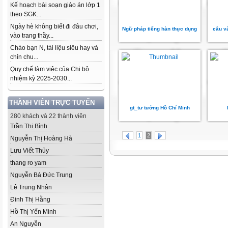
Kế hoạch bài soạn giáo án lớp 1
theo SGK...
Ngày hè không biết đi đâu chơi,
Ngữ pháp tiếng hàn thực dụng
câu và
vào trang thầy...
Chào bạn N, tài liệu siêu hay và
chỉn chu...
Quy chế làm việc của Chi bộ
nhiệm kỳ 2025-2030...
THÀNH VIÊN TRỰC TUYẾN
gt_tư tưởng Hồ Chí Minh
280 khách và 22 thành viên
Trần Thị Bình
1
2
Nguyễn Thị Hoàng Hà
Lưu Viết Thủy
thang ro yam
Nguyễn Bá Đức Trung
Lê Trung Nhân
Đinh Thị Hằng
Hồ Thị Yến Minh
An Nguyễn