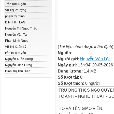
Trần Kim Ngân
Vũ Thị Phượng
phạm thị minh
ĐINH THI LAN
Nguyễn Thị Ngọc Thảo
Nguyễn Văn Tài
Phan Minh Ngọc
(
Tài liệu chưa được thẩm định
)
Võ Thị Xuân Lý
Nguồn:
trần thị kim yến
Người gửi:
Nguyễn Văn Lộc
Nguyễn Xuân Hưng
Ngày gửi:
13h:34' 20-05-2026
Nguyễn Đình Hưng
Dung lượng:
1.4 MB
Đinh Thị Thu Hiền
Số lượt tải:
0
Số lượt thích:
0 người
TRƯỜNG THCS NGÔ QUYỀ
TỔ ANH – NGHỆ THUẬT - G
HỌ VÀ TÊN GIÁO VIÊN: