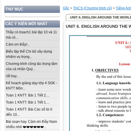
Gốc
>
THCS (Chương trình cũ)
>
Tiếng An
THƯ MỤC
UNIT 6. ENGLISH AROUND THE WORL
CÁC Ý KIẾN MỚI NHẤT
UNIT 6. ENGLISH AROUND THE
Thầy có bsach1 bài tập 10 và 11
mà có...
Cảm ơn thầy!...
Biểu tập thể Chi bộ xây dựng
nhiệm vụ trọng...
Chương trình công tác trọng tâm
của cá nhân Quý...
rất hay...
Kế hoạch giảng dạy lớp 4 SGK -
KNTT Môn...
Toán 1 KNTT. Bài 1 Tiết 2....
Toán 1 KNTT. Bài 1 Tiết 1....
Toán 1 KNTT. Bài Các số từ 0
đến 10...
Bài soạn hay. Cảm ơn thầy Nam
nhiều nhé ❤️❤️❤️❤️❤️❤️...