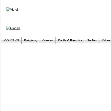
ViOLET.VN
Bài giảng
Giáo án
Đề thi & Kiểm tra
Tư liệu
E-Lea