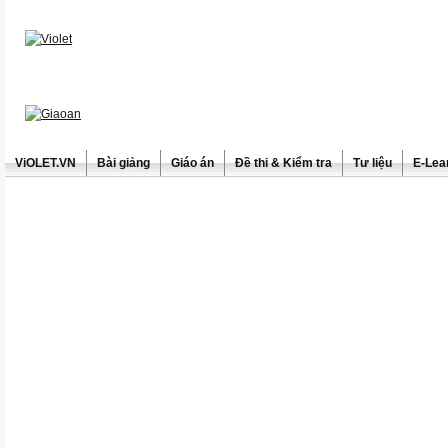
ViOLET.VN
Bài giảng
Giáo án
Đề thi & Kiểm tra
Tư liệu
E-Lea