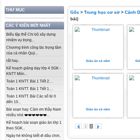
THƯ MỤC
Gốc
>
Trung học cơ sở
>
Cánh D
bài)
CÁC Ý KIẾN MỚI NHẤT
Biểu tập thể Chi bộ xây dựng
nhiệm vụ trọng...
Chương trình công tác trọng tâm
của cá nhân Quý...
rất hay...
Giáo án cả năm
Gi
Kế hoạch giảng dạy lớp 4 SGK -
KNTT Môn...
Toán 1 KNTT. Bài 1 Tiết 2....
Toán 1 KNTT. Bài 1 Tiết 1....
Toán 1 KNTT. Bài Các số từ 0
đến 10...
Bài soạn hay. Cảm ơn thầy Nam
Giáo án cả năm
nhiều nhé ❤️❤️❤️❤️❤️❤️...
Kế hoạch bài soạn giáo án lớp 1
1
2
theo SGK...
Ngày hè không biết đi đâu chơi,