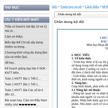
Gốc
>
Trung học cơ sở
>
Cánh Diều
>
Mĩ t
THƯ MỤC
Chân dung bộ đội
CÁC Ý KIẾN MỚI NHẤT
Chân dung bộ đội
Thầy có bsach1 bài tập 10 và 11
mà có...
Cảm ơn thầy!...
Biểu tập thể Chi bộ xây dựng
nhiệm vụ trọng...
Chương trình công tác trọng tâm
của cá nhân Quý...
rất hay...
Kế hoạch giảng dạy lớp 4 SGK -
KNTT Môn...
Toán 1 KNTT. Bài 1 Tiết 2....
Toán 1 KNTT. Bài 1 Tiết 1....
Toán 1 KNTT. Bài Các số từ 0
đến 10...
Bài soạn hay. Cảm ơn thầy Nam
nhiều nhé ❤️❤️❤️❤️❤️❤️...