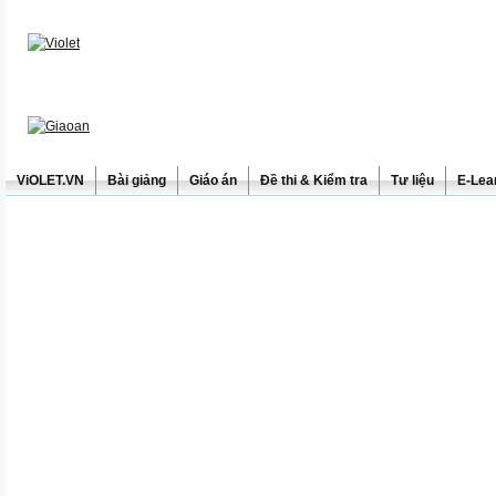
ViOLET.VN
Bài giảng
Giáo án
Đề thi & Kiểm tra
Tư liệu
E-Lea