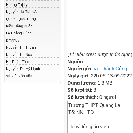
Hoàng Thị Ly
Nguyễn Hà Trâm Anh
Quach Quoc Dung
Kiều Đăng Xuân
Lê Hoàng Dũng
kim thuy
Nguyễn Thị Thuận
(
Tài liệu chưa được thẩm định
)
Nguyễn Thị Nga
Nguồn:
Hồ Thiện Tâm
Người gửi:
Vũ Thành Công
Nguyễn Thị Mỹ Hạnh
Ngày gửi:
22h:05' 13-09-2022
Vũ Viết Văn Văn
Dung lượng:
1.3 MB
Số lượt tải:
8
Số lượt thích:
0 người
Trường THPT Quảng La
Tổ: NN - TD
Họ và tên giáo viên: