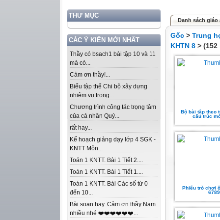
THƯ MỤC
Danh sách giáo
Gốc
>
Trung h
CÁC Ý KIẾN MỚI NHẤT
KHTN 8
> (152 
Thầy có bsach1 bài tập 10 và 11
mà có...
Cảm ơn thầy!...
Biểu tập thể Chi bộ xây dựng
nhiệm vụ trọng...
Chương trình công tác trọng tâm
Bộ bài tập theo 
của cá nhân Quý...
cấu trúc m
rất hay...
Kế hoạch giảng dạy lớp 4 SGK -
KNTT Môn...
Toán 1 KNTT. Bài 1 Tiết 2....
Toán 1 KNTT. Bài 1 Tiết 1....
Toán 1 KNTT. Bài Các số từ 0
Phiếu trò chơi
đến 10...
6789
Bài soạn hay. Cảm ơn thầy Nam
nhiều nhé ❤️❤️❤️❤️❤️❤️...