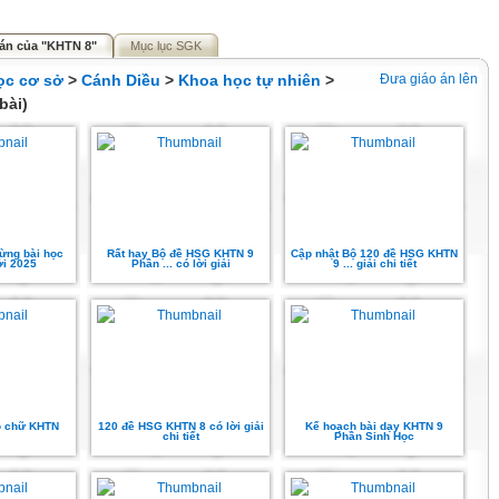
 án của "KHTN 8"
Mục lục SGK
ọc cơ sở
>
Cánh Diều
>
Khoa học tự nhiên
>
Đưa giáo án lên
bài)
từng bài học
Rất hay Bộ đề HSG KHTN 9
Cập nhật Bộ 120 đề HSG KHTN
ới 2025
Phần ... có lời giải
9 ... giải chi tiết
 ô chữ KHTN
120 đề HSG KHTN 8 có lời giải
Kế hoạch bài dạy KHTN 9
chi tiết
Phần Sinh Học