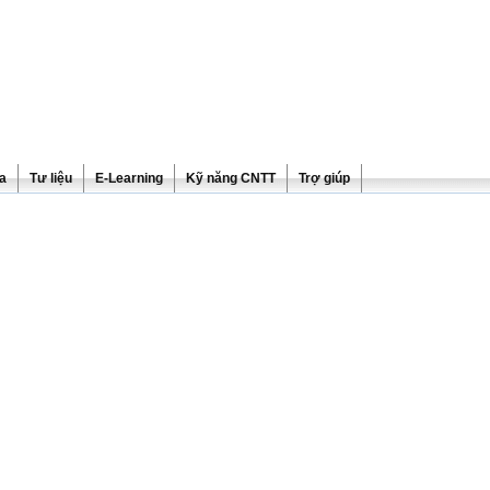
ra
Tư liệu
E-Learning
Kỹ năng CNTT
Trợ giúp