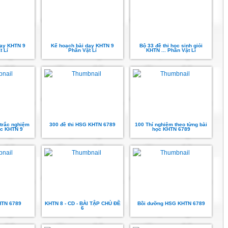
dạy KHTN 9
Kế hoạch bài dạy KHTN 9
Bộ 33 đề thi học sinh giỏi
t Lí
Phần Vật Lí
KHTN ... Phần Vật Lí
 trắc nghiệm
300 đề thi HSG KHTN 6789
100 Thí nghiệm theo từng bài
học KHTN 9
học KHTN 6789
HTN 6789
KHTN 8 - CD - BÀI TẬP CHỦ ĐỀ
Bồi dưỡng HSG KHTN 6789
6