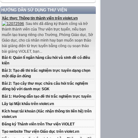
HƯỚNG DẪN SỬ DỤNG THƯ VIỆN
Xác thực Thông tin thành viên trên violet.vn
Sau khi đã đăng ký thành công và trở
thành thành viên của Thư viện trực tuyến, nếu bạn
muốn tạo trang riêng cho Trường, Phòng Giáo dục, Sở
Giáo dục, cho cá nhân mình hay bạn muốn soạn thảo
bài giảng điện tử trực tuyến bằng công cụ soạn thảo
bài giảng ViOLET, bạn...
Bài 4: Quản lí ngân hàng câu hỏi và sinh đề có điều
kiện
Bài 3: Tạo đề thi trắc nghiệm trực tuyến dạng chọn
một đáp án đúng
Bài 2: Tạo cây thư mục chứa câu hỏi trắc nghiệm
đồng bộ với danh mục SGK
Bài 1: Hướng dẫn tạo đề thi trắc nghiệm trực tuyến
Lấy lại Mật khẩu trên violet.vn
Kích hoạt tài khoản (Xác nhận thông tin liên hệ) trên
violet.vn
Đăng ký Thành viên trên Thư viện ViOLET
Tạo website Thư viện Giáo dục trên violet.vn