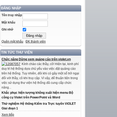
ĐĂNG NHẬP
Tên truy nhập
Mật khẩu
Ghi nhớ
Quên mật khẩu
ĐK thành viên
TIN TỨC THƯ VIỆN
Chức năng Dừng xem quảng cáo trên violet.vn
Kính chào các thầy, cô! Hiện tại, kinh phí
duy trì hệ thống dựa chủ yếu vào việc đặt quảng cáo
trên hệ thống. Tuy nhiên, đôi khi có gây một số trở ngại
đối với thầy, cô khi truy cập. Vì vậy, để thuận tiện trong
việc sử dụng thư viện hệ thống đã cung cấp chức
năng...
Khắc phục hiện tượng không xuất hiện menu Bộ
công cụ Violet trên PowerPoint và Word
Thử nghiệm Hệ thống Kiểm tra Trực tuyến ViOLET
Giai đoạn 1
Xem tiếp