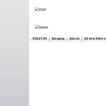
ViOLET.VN
Bài giảng
Giáo án
Đề thi & Kiểm t