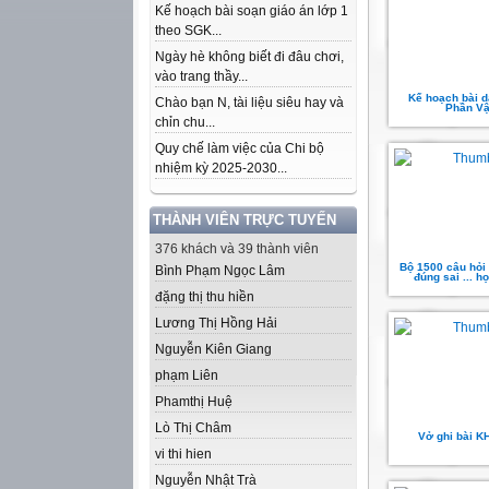
Kế hoạch bài soạn giáo án lớp 1
theo SGK...
Ngày hè không biết đi đâu chơi,
vào trang thầy...
Kế hoạch bài 
Chào bạn N, tài liệu siêu hay và
Phần Vậ
chỉn chu...
Quy chế làm việc của Chi bộ
nhiệm kỳ 2025-2030...
THÀNH VIÊN TRỰC TUYẾN
376 khách và 39 thành viên
Bộ 1500 câu hỏi
Bình Phạm Ngọc Lâm
đúng sai ... 
đặng thị thu hiền
Lương Thị Hồng Hải
Nguyễn Kiên Giang
phạm Liên
Phamthị Huệ
Lò Thị Châm
Vở ghi bài K
vi thi hien
Nguyễn Nhật Trà