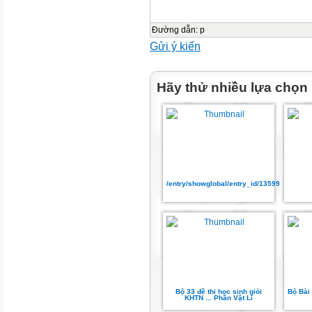
Đường dẫn
:
p
Gửi ý kiến
Hãy thử nhiều lựa chọn
/entry/showglobal/entry_id/13599137
Bộ 33 đề thi học sinh giỏi
Bộ Bài
KHTN ... Phần Vật Lí