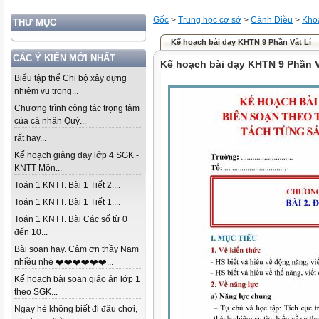
Gốc
>
Trung học cơ sở
>
Cánh Diều
>
Khoa
THƯ MỤC
Kế hoạch bài dạy KHTN 9 Phần Vật Lí
CÁC Ý KIẾN MỚI NHẤT
Kế hoạch bài dạy KHTN 9 Phần V
Biểu tập thể Chi bộ xây dựng
nhiệm vụ trọng...
Chương trình công tác trọng tâm
của cá nhân Quý...
rất hay...
Kế hoạch giảng dạy lớp 4 SGK -
KNTT Môn...
Toán 1 KNTT. Bài 1 Tiết 2....
Toán 1 KNTT. Bài 1 Tiết 1....
Toán 1 KNTT. Bài Các số từ 0
đến 10...
Bài soạn hay. Cảm ơn thầy Nam
nhiều nhé ❤️❤️❤️❤️❤️❤️...
Kế hoạch bài soạn giáo án lớp 1
theo SGK...
Ngày hè không biết đi đâu chơi,