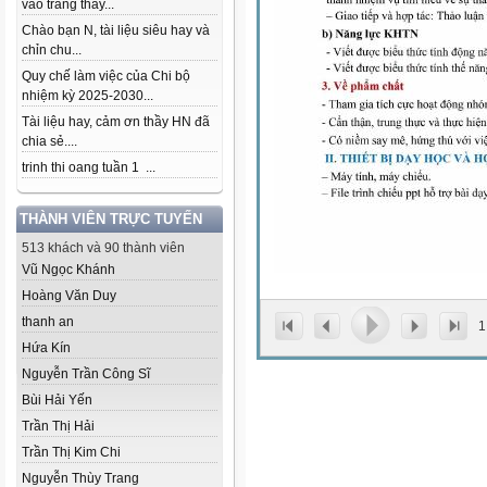
vào trang thầy...
Chào bạn N, tài liệu siêu hay và
chỉn chu...
Quy chế làm việc của Chi bộ
nhiệm kỳ 2025-2030...
Tài liệu hay, cảm ơn thầy HN đã
chia sẻ....
trinh thi oang tuần 1 ...
THÀNH VIÊN TRỰC TUYẾN
513 khách và 90 thành viên
Vũ Ngọc Khánh
Hoàng Văn Duy
thanh an
1
Hứa Kín
Nguyễn Trần Công Sĩ
Bùi Hải Yến
Trần Thị Hải
Trần Thị Kim Chi
Nguyễn Thùy Trang