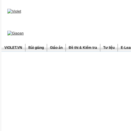
ViOLET.VN
Bài giảng
Giáo án
Đề thi & Kiểm tra
Tư liệu
E-Lea