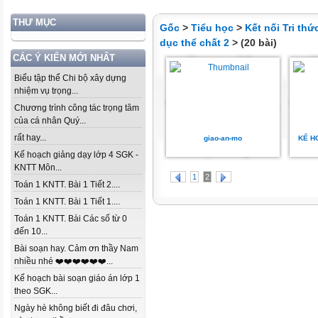
THƯ MỤC
Gốc
>
Tiểu học
>
Kết nối Tri th
dục thể chất 2
> (20 bài)
CÁC Ý KIẾN MỚI NHẤT
Biểu tập thể Chi bộ xây dựng
nhiệm vụ trọng...
Chương trình công tác trọng tâm
của cá nhân Quý...
rất hay...
giao-an-mo
KẾ H
Kế hoạch giảng dạy lớp 4 SGK -
KNTT Môn...
1
2
Toán 1 KNTT. Bài 1 Tiết 2....
Toán 1 KNTT. Bài 1 Tiết 1....
Toán 1 KNTT. Bài Các số từ 0
đến 10...
Bài soạn hay. Cảm ơn thầy Nam
nhiều nhé ❤️❤️❤️❤️❤️❤️...
Kế hoạch bài soạn giáo án lớp 1
theo SGK...
Ngày hè không biết đi đâu chơi,