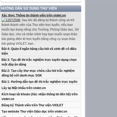
HƯỚNG DẪN SỬ DỤNG THƯ VIỆN
Xác thực Thông tin thành viên trên violet.vn
Sau khi đã đăng ký thành công và trở
thành thành viên của Thư viện trực tuyến, nếu bạn
muốn tạo trang riêng cho Trường, Phòng Giáo dục, Sở
Giáo dục, cho cá nhân mình hay bạn muốn soạn thảo
bài giảng điện tử trực tuyến bằng công cụ soạn thảo
bài giảng ViOLET, bạn...
Bài 4: Quản lí ngân hàng câu hỏi và sinh đề có điều
kiện
Bài 3: Tạo đề thi trắc nghiệm trực tuyến dạng chọn
một đáp án đúng
Bài 2: Tạo cây thư mục chứa câu hỏi trắc nghiệm
đồng bộ với danh mục SGK
Bài 1: Hướng dẫn tạo đề thi trắc nghiệm trực tuyến
Lấy lại Mật khẩu trên violet.vn
Kích hoạt tài khoản (Xác nhận thông tin liên hệ) trên
violet.vn
Đăng ký Thành viên trên Thư viện ViOLET
Tạo website Thư viện Giáo dục trên violet.vn