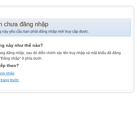
n chưa đăng nhập
g này yêu cầu bạn phải đăng nhập mới truy cập được.
ang này như thế nào?
ang đăng nhập, sau đó điền chính xác tên truy nhập và mật khẩu đã đăng
 "Đăng nhập" ở phía dưới.
iếp theo?
ăng nhập
 trang trước