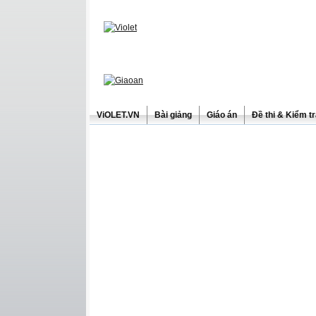
ViOLET.VN
Bài giảng
Giáo án
Đề thi & Kiểm t