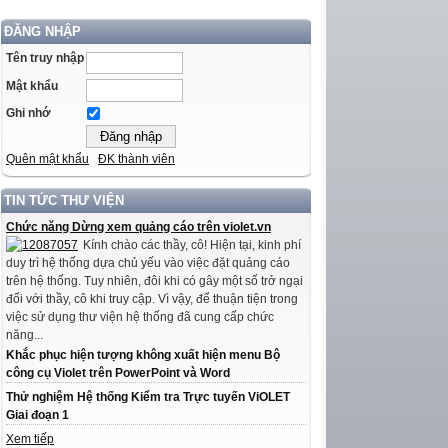
ĐĂNG NHẬP
Tên truy nhập
Mật khẩu
Ghi nhớ
Quên mật khẩu
ĐK thành viên
TIN TỨC THƯ VIỆN
Chức năng Dừng xem quảng cáo trên violet.vn
Kính chào các thầy, cô! Hiện tại, kinh phí
duy trì hệ thống dựa chủ yếu vào việc đặt quảng cáo
trên hệ thống. Tuy nhiên, đôi khi có gây một số trở ngại
đối với thầy, cô khi truy cập. Vì vậy, để thuận tiện trong
việc sử dụng thư viện hệ thống đã cung cấp chức
năng...
Khắc phục hiện tượng không xuất hiện menu Bộ
công cụ Violet trên PowerPoint và Word
Thử nghiệm Hệ thống Kiểm tra Trực tuyến ViOLET
Giai đoạn 1
Xem tiếp