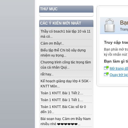
THƯ MỤC
Bạ
CÁC Ý KIẾN MỚI NHẤT
Tran
Thầy có bsach1 bài tập 10 và 11
mà có...
Truy cập tr
Cảm ơn thầy!...
Bạn phải mở tr
Biểu tập thể Chi bộ xây dựng
ký rồi nhấn nút
nhiệm vụ trọng...
Bạn làm gì t
Chương trình công tác trọng tâm
của cá nhân Quý...
Mở trang đ
rất hay...
Quay trở lại
Kế hoạch giảng dạy lớp 4 SGK -
KNTT Môn...
Toán 1 KNTT. Bài 1 Tiết 2....
Toán 1 KNTT. Bài 1 Tiết 1....
Toán 1 KNTT. Bài Các số từ 0
đến 10...
Bài soạn hay. Cảm ơn thầy Nam
nhiều nhé ❤️❤️❤️❤️❤️❤️...