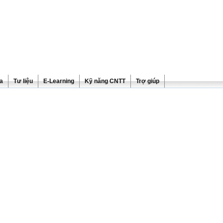
ra
Tư liệu
E-Learning
Kỹ năng CNTT
Trợ giúp