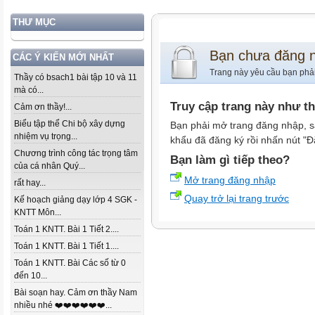
THƯ MỤC
Bạn chưa đăng 
CÁC Ý KIẾN MỚI NHẤT
Trang này yêu cầu bạn phả
Thầy có bsach1 bài tập 10 và 11
mà có...
Truy cập trang này như t
Cảm ơn thầy!...
Biểu tập thể Chi bộ xây dựng
Bạn phải mở trang đăng nhập, s
nhiệm vụ trọng...
khẩu đã đăng ký rồi nhấn nút "Đ
Chương trình công tác trọng tâm
Bạn làm gì tiếp theo?
của cá nhân Quý...
Mở trang đăng nhập
rất hay...
Quay trở lại trang trước
Kế hoạch giảng dạy lớp 4 SGK -
KNTT Môn...
Toán 1 KNTT. Bài 1 Tiết 2....
Toán 1 KNTT. Bài 1 Tiết 1....
Toán 1 KNTT. Bài Các số từ 0
đến 10...
Bài soạn hay. Cảm ơn thầy Nam
nhiều nhé ❤️❤️❤️❤️❤️❤️...