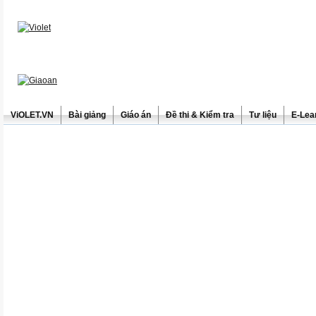
ViOLET.VN
Bài giảng
Giáo án
Đề thi & Kiểm tra
Tư liệu
E-Lea