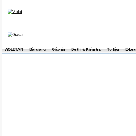
ViOLET.VN
Bài giảng
Giáo án
Đề thi & Kiểm tra
Tư liệu
E-Lea