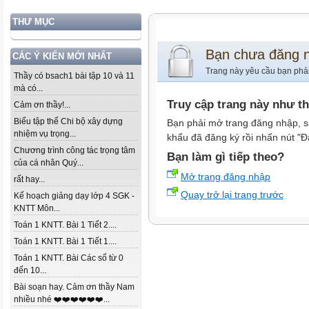
THƯ MỤC
Bạn chưa đăng 
CÁC Ý KIẾN MỚI NHẤT
Trang này yêu cầu bạn phả
Thầy có bsach1 bài tập 10 và 11
mà có...
Truy cập trang này như t
Cảm ơn thầy!...
Biểu tập thể Chi bộ xây dựng
Bạn phải mở trang đăng nhập, s
nhiệm vụ trọng...
khẩu đã đăng ký rồi nhấn nút "Đ
Chương trình công tác trọng tâm
Bạn làm gì tiếp theo?
của cá nhân Quý...
Mở trang đăng nhập
rất hay...
Quay trở lại trang trước
Kế hoạch giảng dạy lớp 4 SGK -
KNTT Môn...
Toán 1 KNTT. Bài 1 Tiết 2....
Toán 1 KNTT. Bài 1 Tiết 1....
Toán 1 KNTT. Bài Các số từ 0
đến 10...
Bài soạn hay. Cảm ơn thầy Nam
nhiều nhé ❤️❤️❤️❤️❤️❤️...