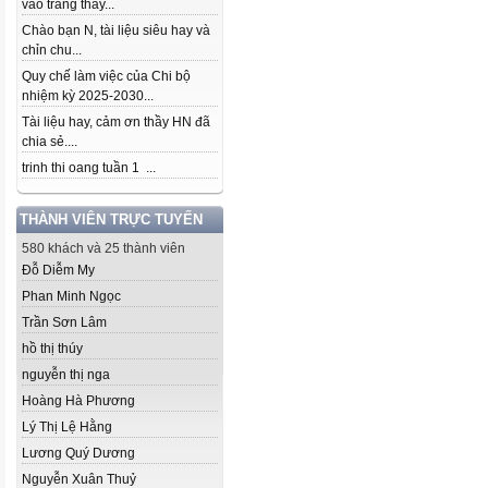
vào trang thầy...
Chào bạn N, tài liệu siêu hay và
chỉn chu...
Quy chế làm việc của Chi bộ
nhiệm kỳ 2025-2030...
Tài liệu hay, cảm ơn thầy HN đã
chia sẻ....
trinh thi oang tuần 1 ...
THÀNH VIÊN TRỰC TUYẾN
580 khách và 25 thành viên
Đỗ Diễm My
Phan Minh Ngọc
Trần Sơn Lâm
hồ thị thúy
nguyễn thị nga
Hoàng Hà Phương
Lý Thị Lệ Hằng
Lương Quý Dương
Nguyễn Xuân Thuỷ