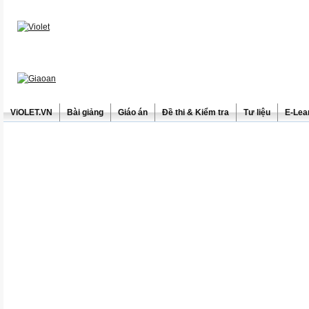
ViOLET.VN
Bài giảng
Giáo án
Đề thi & Kiểm tra
Tư liệu
E-Lea