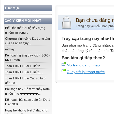
THƯ MỤC
Bạn chưa đăng 
CÁC Ý KIẾN MỚI NHẤT
Trang này yêu cầu bạn phả
Biểu tập thể Chi bộ xây dựng
nhiệm vụ trọng...
Truy cập trang này như t
Chương trình công tác trọng tâm
của cá nhân Quý...
Bạn phải mở trang đăng nhập, s
rất hay...
khẩu đã đăng ký rồi nhấn nút "Đ
Kế hoạch giảng dạy lớp 4 SGK -
Bạn làm gì tiếp theo?
KNTT Môn...
Mở trang đăng nhập
Toán 1 KNTT. Bài 1 Tiết 2....
Quay trở lại trang trước
Toán 1 KNTT. Bài 1 Tiết 1....
Toán 1 KNTT. Bài Các số từ 0
đến 10...
Bài soạn hay. Cảm ơn thầy Nam
nhiều nhé ❤️❤️❤️❤️❤️❤️...
Kế hoạch bài soạn giáo án lớp 1
theo SGK...
Ngày hè không biết đi đâu chơi,