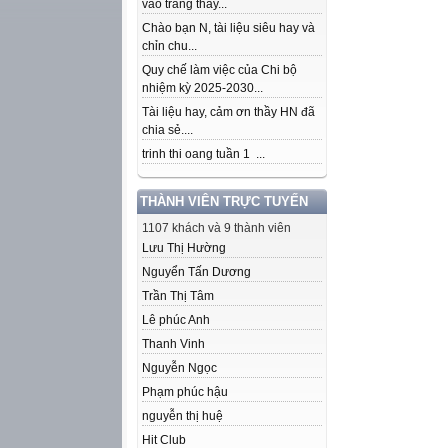
vào trang thầy...
Chào bạn N, tài liệu siêu hay và
chỉn chu...
Quy chế làm việc của Chi bộ
nhiệm kỳ 2025-2030...
Tài liệu hay, cảm ơn thầy HN đã
chia sẻ....
trinh thi oang tuần 1 ...
THÀNH VIÊN TRỰC TUYẾN
1107 khách và 9 thành viên
Lưu Thị Hường
Nguyển Tấn Dương
Trần Thị Tâm
Lê phúc Anh
Thanh Vinh
Nguyễn Ngọc
Phạm phúc hậu
nguyễn thị huệ
Hit Club