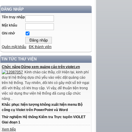
ĐĂNG NHẬP
Tên truy nhập
Mật khẩu
Ghi nhớ
Quên mật khẩu
ĐK thành viên
TIN TỨC THƯ VIỆN
Chức năng Dừng xem quảng cáo trên violet.vn
Kính chào các thầy, cô! Hiện tại, kinh phí
duy trì hệ thống dựa chủ yếu vào việc đặt quảng cáo
trên hệ thống. Tuy nhiên, đôi khi có gây một số trở ngại
đối với thầy, cô khi truy cập. Vì vậy, để thuận tiện trong
việc sử dụng thư viện hệ thống đã cung cấp chức
năng...
Khắc phục hiện tượng không xuất hiện menu Bộ
công cụ Violet trên PowerPoint và Word
Thử nghiệm Hệ thống Kiểm tra Trực tuyến ViOLET
Giai đoạn 1
Xem tiếp