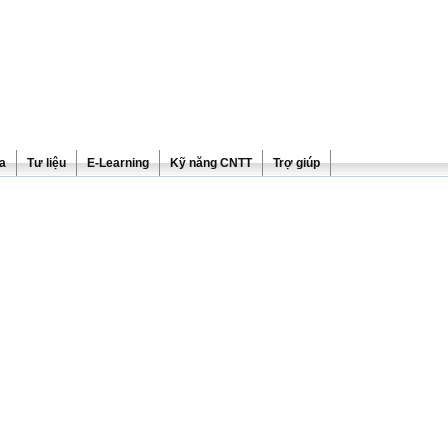
ra
Tư liệu
E-Learning
Kỹ năng CNTT
Trợ giúp