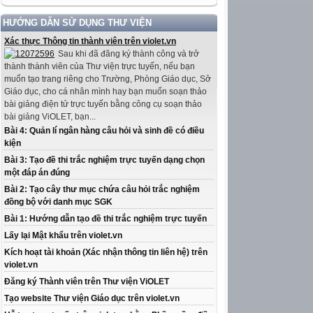
HƯỚNG DẪN SỬ DỤNG THƯ VIỆN
Xác thực Thông tin thành viên trên violet.vn
Sau khi đã đăng ký thành công và trở
thành thành viên của Thư viện trực tuyến, nếu bạn
muốn tạo trang riêng cho Trường, Phòng Giáo dục, Sở
Giáo dục, cho cá nhân mình hay bạn muốn soạn thảo
bài giảng điện tử trực tuyến bằng công cụ soạn thảo
bài giảng ViOLET, bạn...
Bài 4: Quản lí ngân hàng câu hỏi và sinh đề có điều
kiện
Bài 3: Tạo đề thi trắc nghiệm trực tuyến dạng chọn
một đáp án đúng
Bài 2: Tạo cây thư mục chứa câu hỏi trắc nghiệm
đồng bộ với danh mục SGK
Bài 1: Hướng dẫn tạo đề thi trắc nghiệm trực tuyến
Lấy lại Mật khẩu trên violet.vn
Kích hoạt tài khoản (Xác nhận thông tin liên hệ) trên
violet.vn
Đăng ký Thành viên trên Thư viện ViOLET
Tạo website Thư viện Giáo dục trên violet.vn