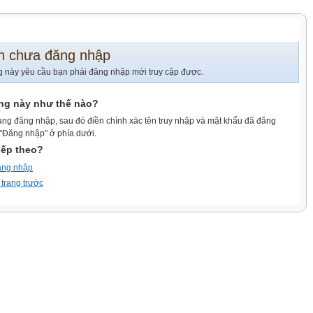
n chưa đăng nhập
g này yêu cầu bạn phải đăng nhập mới truy cập được.
ang này như thế nào?
ang đăng nhập, sau đó điền chính xác tên truy nhập và mật khẩu đã đăng
 "Đăng nhập" ở phía dưới.
iếp theo?
ăng nhập
 trang trước