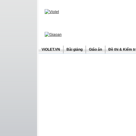
ViOLET.VN
Bài giảng
Giáo án
Đề thi & Kiểm t