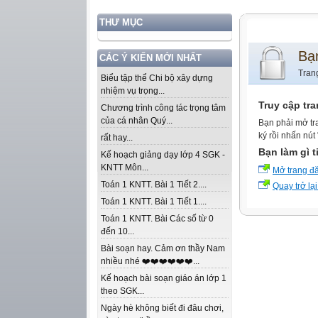
THƯ MỤC
Bạ
CÁC Ý KIẾN MỚI NHẤT
Tran
Biểu tập thể Chi bộ xây dựng
nhiệm vụ trọng...
Truy cập tr
Chương trình công tác trọng tâm
của cá nhân Quý...
Bạn phải mở tr
ký rồi nhấn nút
rất hay...
Bạn làm gì t
Kế hoạch giảng dạy lớp 4 SGK -
KNTT Môn...
Mở trang đ
Toán 1 KNTT. Bài 1 Tiết 2....
Quay trở lại
Toán 1 KNTT. Bài 1 Tiết 1....
Toán 1 KNTT. Bài Các số từ 0
đến 10...
Bài soạn hay. Cảm ơn thầy Nam
nhiều nhé ❤️❤️❤️❤️❤️❤️...
Kế hoạch bài soạn giáo án lớp 1
theo SGK...
Ngày hè không biết đi đâu chơi,