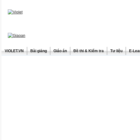
ViOLET.VN
Bài giảng
Giáo án
Đề thi & Kiểm tra
Tư liệu
E-Lea