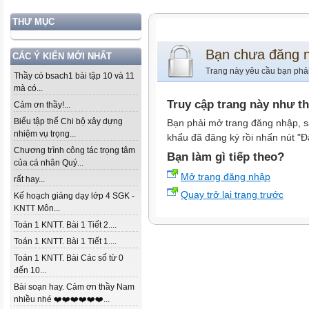
THƯ MỤC
Bạn chưa đăng 
CÁC Ý KIẾN MỚI NHẤT
Trang này yêu cầu bạn phả
Thầy có bsach1 bài tập 10 và 11
mà có...
Truy cập trang này như t
Cảm ơn thầy!...
Biểu tập thể Chi bộ xây dựng
Bạn phải mở trang đăng nhập, s
nhiệm vụ trọng...
khẩu đã đăng ký rồi nhấn nút "Đ
Chương trình công tác trọng tâm
Bạn làm gì tiếp theo?
của cá nhân Quý...
Mở trang đăng nhập
rất hay...
Quay trở lại trang trước
Kế hoạch giảng dạy lớp 4 SGK -
KNTT Môn...
Toán 1 KNTT. Bài 1 Tiết 2....
Toán 1 KNTT. Bài 1 Tiết 1....
Toán 1 KNTT. Bài Các số từ 0
đến 10...
Bài soạn hay. Cảm ơn thầy Nam
nhiều nhé ❤️❤️❤️❤️❤️❤️...