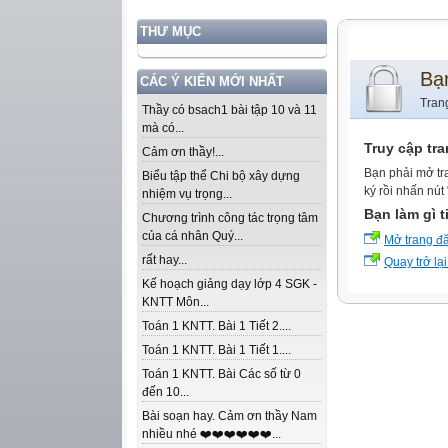
THƯ MỤC
Bạ
CÁC Ý KIẾN MỚI NHẤT
Tran
Thầy có bsach1 bài tập 10 và 11
mà có...
Truy cập tr
Cảm ơn thầy!...
Bạn phải mở tr
Biểu tập thể Chi bộ xây dựng
ký rồi nhấn nút
nhiệm vụ trọng...
Bạn làm gì t
Chương trình công tác trọng tâm
của cá nhân Quý...
Mở trang đ
rất hay...
Quay trở lại
Kế hoạch giảng dạy lớp 4 SGK -
KNTT Môn...
Toán 1 KNTT. Bài 1 Tiết 2....
Toán 1 KNTT. Bài 1 Tiết 1....
Toán 1 KNTT. Bài Các số từ 0
đến 10...
Bài soạn hay. Cảm ơn thầy Nam
nhiều nhé ❤️❤️❤️❤️❤️❤️...