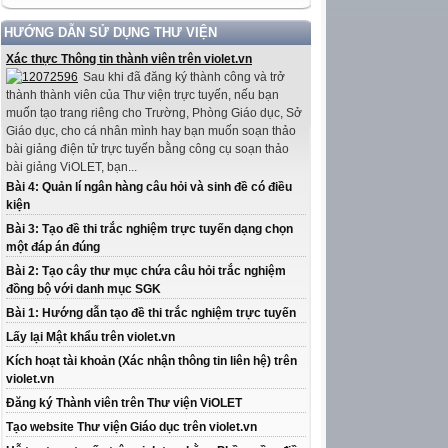
HƯỚNG DẪN SỬ DỤNG THƯ VIỆN
Xác thực Thông tin thành viên trên violet.vn
Sau khi đã đăng ký thành công và trở
thành thành viên của Thư viện trực tuyến, nếu bạn
muốn tạo trang riêng cho Trường, Phòng Giáo dục, Sở
Giáo dục, cho cá nhân mình hay bạn muốn soạn thảo
bài giảng điện tử trực tuyến bằng công cụ soạn thảo
bài giảng ViOLET, bạn...
Bài 4: Quản lí ngân hàng câu hỏi và sinh đề có điều
kiện
Bài 3: Tạo đề thi trắc nghiệm trực tuyến dạng chọn
một đáp án đúng
Bài 2: Tạo cây thư mục chứa câu hỏi trắc nghiệm
đồng bộ với danh mục SGK
Bài 1: Hướng dẫn tạo đề thi trắc nghiệm trực tuyến
Lấy lại Mật khẩu trên violet.vn
Kích hoạt tài khoản (Xác nhận thông tin liên hệ) trên
violet.vn
Đăng ký Thành viên trên Thư viện ViOLET
Tạo website Thư viện Giáo dục trên violet.vn