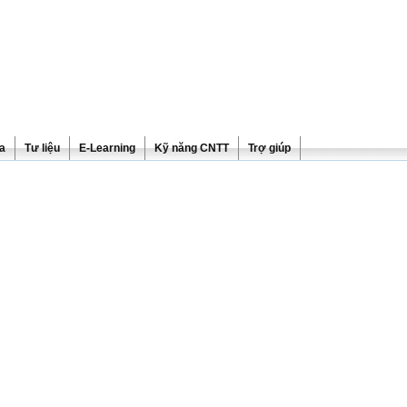
ra
Tư liệu
E-Learning
Kỹ năng CNTT
Trợ giúp