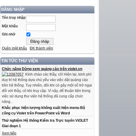
ĐĂNG NHẬP
Tên truy nhập
Mật khẩu
Ghi nhớ
Quên mật khẩu
ĐK thành viên
TIN TỨC THƯ VIỆN
Chức năng Dừng xem quảng cáo trên violet.vn
Kính chào các thầy, cô! Hiện tại, kinh phí
duy trì hệ thống dựa chủ yếu vào việc đặt quảng cáo
trên hệ thống. Tuy nhiên, đôi khi có gây một số trở ngại
đối với thầy, cô khi truy cập. Vì vậy, để thuận tiện trong
việc sử dụng thư viện hệ thống đã cung cấp chức
năng...
Khắc phục hiện tượng không xuất hiện menu Bộ
công cụ Violet trên PowerPoint và Word
Thử nghiệm Hệ thống Kiểm tra Trực tuyến ViOLET
Giai đoạn 1
Xem tiếp