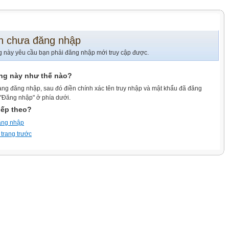
n chưa đăng nhập
g này yêu cầu bạn phải đăng nhập mới truy cập được.
ang này như thế nào?
ang đăng nhập, sau đó điền chính xác tên truy nhập và mật khẩu đã đăng
 "Đăng nhập" ở phía dưới.
iếp theo?
ăng nhập
 trang trước