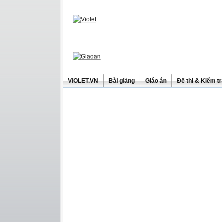
ViOLET.VN
Bài giảng
Giáo án
Đề thi & Kiểm t