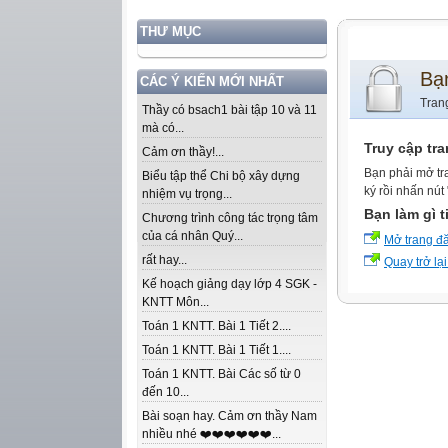
THƯ MỤC
Bạ
CÁC Ý KIẾN MỚI NHẤT
Tran
Thầy có bsach1 bài tập 10 và 11
mà có...
Truy cập tr
Cảm ơn thầy!...
Bạn phải mở tr
Biểu tập thể Chi bộ xây dựng
ký rồi nhấn nút
nhiệm vụ trọng...
Bạn làm gì t
Chương trình công tác trọng tâm
của cá nhân Quý...
Mở trang đ
rất hay...
Quay trở lại
Kế hoạch giảng dạy lớp 4 SGK -
KNTT Môn...
Toán 1 KNTT. Bài 1 Tiết 2....
Toán 1 KNTT. Bài 1 Tiết 1....
Toán 1 KNTT. Bài Các số từ 0
đến 10...
Bài soạn hay. Cảm ơn thầy Nam
nhiều nhé ❤️❤️❤️❤️❤️❤️...