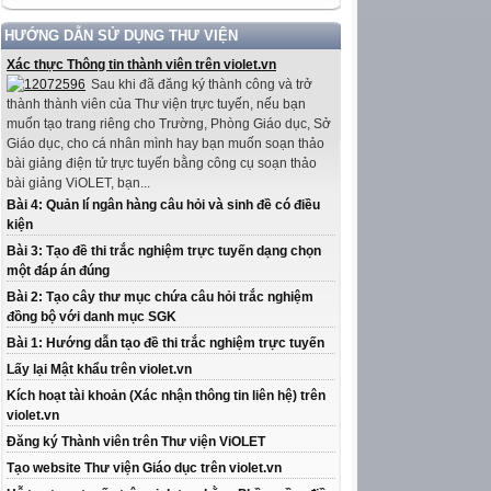
HƯỚNG DẪN SỬ DỤNG THƯ VIỆN
Xác thực Thông tin thành viên trên violet.vn
Sau khi đã đăng ký thành công và trở
thành thành viên của Thư viện trực tuyến, nếu bạn
muốn tạo trang riêng cho Trường, Phòng Giáo dục, Sở
Giáo dục, cho cá nhân mình hay bạn muốn soạn thảo
bài giảng điện tử trực tuyến bằng công cụ soạn thảo
bài giảng ViOLET, bạn...
Bài 4: Quản lí ngân hàng câu hỏi và sinh đề có điều
kiện
Bài 3: Tạo đề thi trắc nghiệm trực tuyến dạng chọn
một đáp án đúng
Bài 2: Tạo cây thư mục chứa câu hỏi trắc nghiệm
đồng bộ với danh mục SGK
Bài 1: Hướng dẫn tạo đề thi trắc nghiệm trực tuyến
Lấy lại Mật khẩu trên violet.vn
Kích hoạt tài khoản (Xác nhận thông tin liên hệ) trên
violet.vn
Đăng ký Thành viên trên Thư viện ViOLET
Tạo website Thư viện Giáo dục trên violet.vn