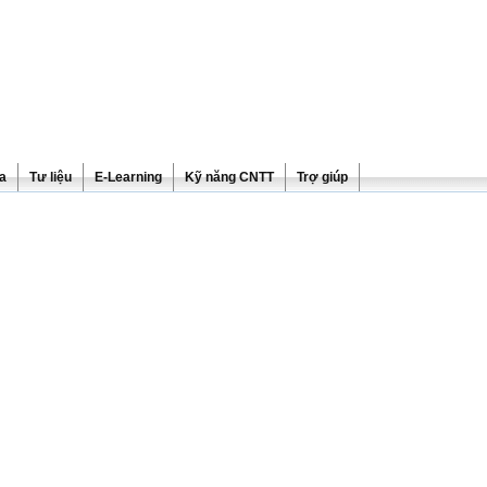
ra
Tư liệu
E-Learning
Kỹ năng CNTT
Trợ giúp