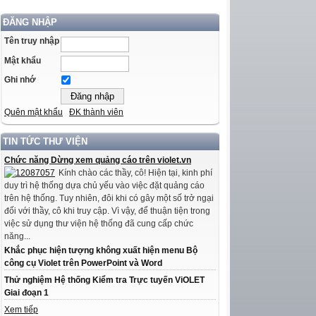
ĐĂNG NHẬP
Tên truy nhập
Mật khẩu
Ghi nhớ
Quên mật khẩu
ĐK thành viên
TIN TỨC THƯ VIỆN
Chức năng Dừng xem quảng cáo trên violet.vn
Kính chào các thầy, cô! Hiện tại, kinh phí
duy trì hệ thống dựa chủ yếu vào việc đặt quảng cáo
trên hệ thống. Tuy nhiên, đôi khi có gây một số trở ngại
đối với thầy, cô khi truy cập. Vì vậy, để thuận tiện trong
việc sử dụng thư viện hệ thống đã cung cấp chức
năng...
Khắc phục hiện tượng không xuất hiện menu Bộ
công cụ Violet trên PowerPoint và Word
Thử nghiệm Hệ thống Kiểm tra Trực tuyến ViOLET
Giai đoạn 1
Xem tiếp