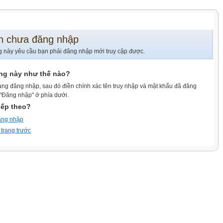
n chưa đăng nhập
g này yêu cầu bạn phải đăng nhập mới truy cập được.
ang này như thế nào?
ang đăng nhập, sau đó điền chính xác tên truy nhập và mật khẩu đã đăng
 "Đăng nhập" ở phía dưới.
iếp theo?
ăng nhập
 trang trước