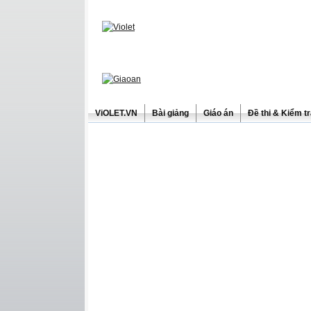
ViOLET.VN
Bài giảng
Giáo án
Đề thi & Kiểm t