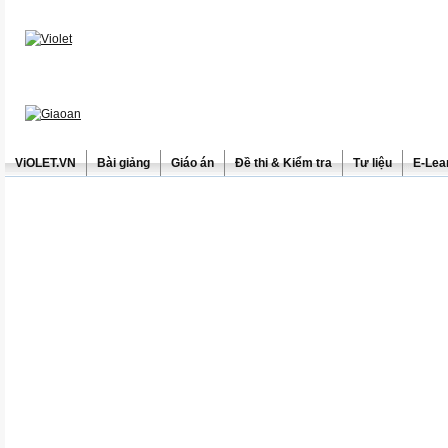
ViOLET.VN
Bài giảng
Giáo án
Đề thi & Kiểm tra
Tư liệu
E-Lea