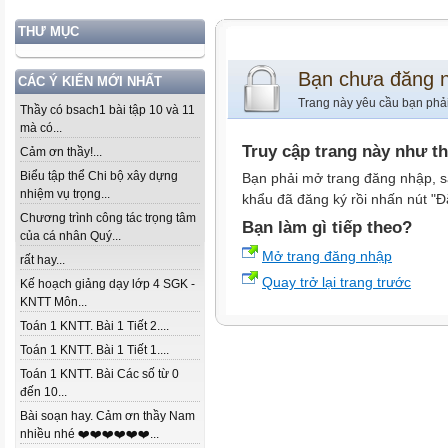
THƯ MỤC
Bạn chưa đăng 
CÁC Ý KIẾN MỚI NHẤT
Trang này yêu cầu bạn phả
Thầy có bsach1 bài tập 10 và 11
mà có...
Truy cập trang này như t
Cảm ơn thầy!...
Biểu tập thể Chi bộ xây dựng
Bạn phải mở trang đăng nhập, s
nhiệm vụ trọng...
khẩu đã đăng ký rồi nhấn nút "Đ
Chương trình công tác trọng tâm
Bạn làm gì tiếp theo?
của cá nhân Quý...
Mở trang đăng nhập
rất hay...
Quay trở lại trang trước
Kế hoạch giảng dạy lớp 4 SGK -
KNTT Môn...
Toán 1 KNTT. Bài 1 Tiết 2....
Toán 1 KNTT. Bài 1 Tiết 1....
Toán 1 KNTT. Bài Các số từ 0
đến 10...
Bài soạn hay. Cảm ơn thầy Nam
nhiều nhé ❤️❤️❤️❤️❤️❤️...