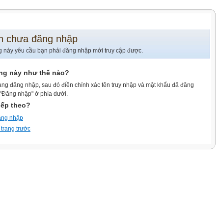
n chưa đăng nhập
g này yêu cầu bạn phải đăng nhập mới truy cập được.
ang này như thế nào?
ang đăng nhập, sau đó điền chính xác tên truy nhập và mật khẩu đã đăng
 "Đăng nhập" ở phía dưới.
iếp theo?
ăng nhập
 trang trước