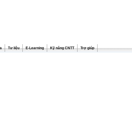
ra
Tư liệu
E-Learning
Kỹ năng CNTT
Trợ giúp