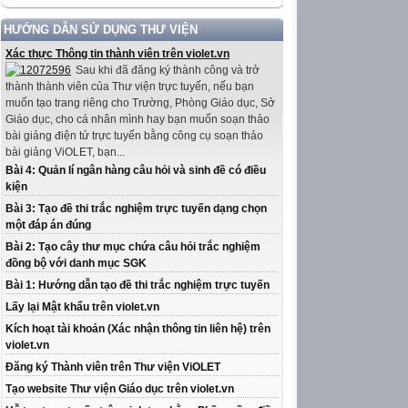
HƯỚNG DẪN SỬ DỤNG THƯ VIỆN
Xác thực Thông tin thành viên trên violet.vn
Sau khi đã đăng ký thành công và trở
thành thành viên của Thư viện trực tuyến, nếu bạn
muốn tạo trang riêng cho Trường, Phòng Giáo dục, Sở
Giáo dục, cho cá nhân mình hay bạn muốn soạn thảo
bài giảng điện tử trực tuyến bằng công cụ soạn thảo
bài giảng ViOLET, bạn...
Bài 4: Quản lí ngân hàng câu hỏi và sinh đề có điều
kiện
Bài 3: Tạo đề thi trắc nghiệm trực tuyến dạng chọn
một đáp án đúng
Bài 2: Tạo cây thư mục chứa câu hỏi trắc nghiệm
đồng bộ với danh mục SGK
Bài 1: Hướng dẫn tạo đề thi trắc nghiệm trực tuyến
Lấy lại Mật khẩu trên violet.vn
Kích hoạt tài khoản (Xác nhận thông tin liên hệ) trên
violet.vn
Đăng ký Thành viên trên Thư viện ViOLET
Tạo website Thư viện Giáo dục trên violet.vn