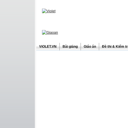
ViOLET.VN
Bài giảng
Giáo án
Đề thi & Kiểm t