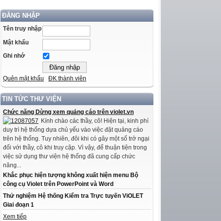
ĐĂNG NHẬP
Tên truy nhập
Mật khẩu
Ghi nhớ
Quên mật khẩu
ĐK thành viên
TIN TỨC THƯ VIỆN
Chức năng Dừng xem quảng cáo trên violet.vn
Kính chào các thầy, cô! Hiện tại, kinh phí
duy trì hệ thống dựa chủ yếu vào việc đặt quảng cáo
trên hệ thống. Tuy nhiên, đôi khi có gây một số trở ngại
đối với thầy, cô khi truy cập. Vì vậy, để thuận tiện trong
việc sử dụng thư viện hệ thống đã cung cấp chức
năng...
Khắc phục hiện tượng không xuất hiện menu Bộ
công cụ Violet trên PowerPoint và Word
Thử nghiệm Hệ thống Kiểm tra Trực tuyến ViOLET
Giai đoạn 1
Xem tiếp