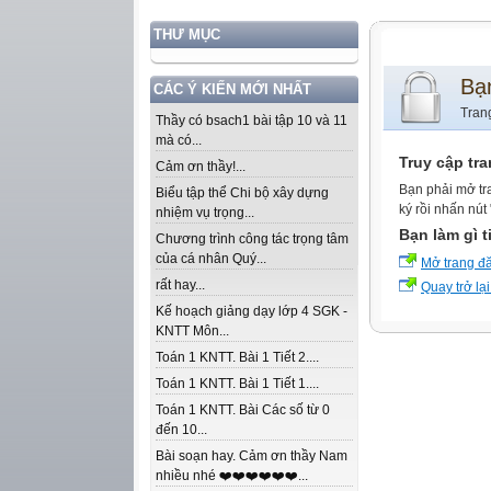
THƯ MỤC
Bạ
CÁC Ý KIẾN MỚI NHẤT
Tran
Thầy có bsach1 bài tập 10 và 11
mà có...
Truy cập tr
Cảm ơn thầy!...
Bạn phải mở tr
Biểu tập thể Chi bộ xây dựng
ký rồi nhấn nút
nhiệm vụ trọng...
Bạn làm gì t
Chương trình công tác trọng tâm
của cá nhân Quý...
Mở trang đ
rất hay...
Quay trở lại
Kế hoạch giảng dạy lớp 4 SGK -
KNTT Môn...
Toán 1 KNTT. Bài 1 Tiết 2....
Toán 1 KNTT. Bài 1 Tiết 1....
Toán 1 KNTT. Bài Các số từ 0
đến 10...
Bài soạn hay. Cảm ơn thầy Nam
nhiều nhé ❤️❤️❤️❤️❤️❤️...