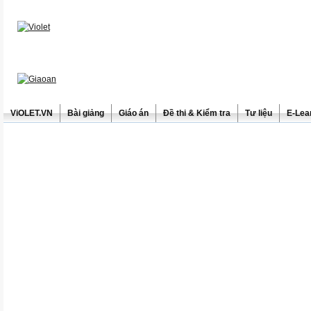
ViOLET.VN
Bài giảng
Giáo án
Đề thi & Kiểm tra
Tư liệu
E-Lea