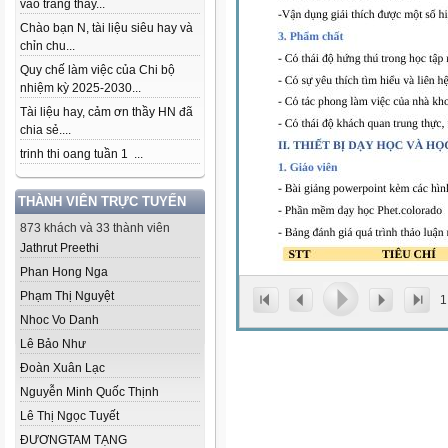
vào trang thầy...
Chào bạn N, tài liệu siêu hay và
chỉn chu...
Quy chế làm việc của Chi bộ
nhiệm kỳ 2025-2030...
Tài liệu hay, cảm ơn thầy HN đã
chia sẻ....
trinh thi oang tuần 1 ...
THÀNH VIÊN TRỰC TUYẾN
873 khách và 33 thành viên
Jathrut Preethi
Phan Hong Nga
Phạm Thị Nguyệt
1
Nhoc Vo Danh
Lê Bảo Như
Đoàn Xuân Lạc
Nguyễn Minh Quốc Thịnh
Lê Thị Ngọc Tuyết
ĐƯƠNGTAM TẠNG