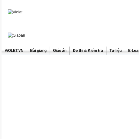
ViOLET.VN
Bài giảng
Giáo án
Đề thi & Kiểm tra
Tư liệu
E-Lea