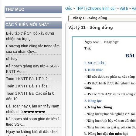
Gốc
>
THPT (Chương trình cũ)
>
Vật lí
>
Vậ
THƯ MỤC
Vật lý 11 - Sóng dừng
CÁC Ý KIẾN MỚI NHẤT
Vật lý 11 - Sóng dừng
Biểu tập thể Chi bộ xây dựng
nhiệm vụ trọng...
Chương trình công tác trọng tâm
của cá nhân Quý...
rất hay...
Kế hoạch giảng dạy lớp 4 SGK -
KNTT Môn...
Toán 1 KNTT. Bài 1 Tiết 2....
Toán 1 KNTT. Bài 1 Tiết 1....
Toán 1 KNTT. Bài Các số từ 0
đến 10...
Bài soạn hay. Cảm ơn thầy Nam
nhiều nhé ❤️❤️❤️❤️❤️❤️...
Kế hoạch bài soạn giáo án lớp 1
theo SGK...
Ngày hè không biết đi đâu chơi,