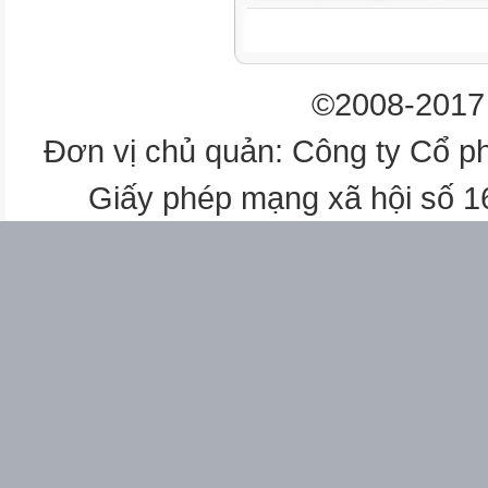
NHÓM
©2008-2017 
1
1
Đơn vị chủ quản: Công ty Cổ p
Phân công nhiệm vụ rõ ràng
Giấy phép mạng xã hội số 
2
Chấp nhận nhiệm vụ được ph
3
Giữ trật tự kỷ luật, không đùa 
4