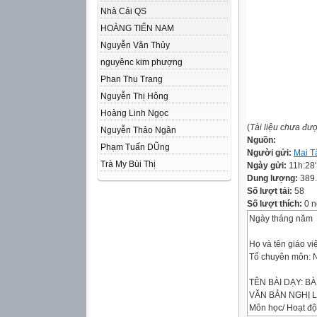
Nhà Cái QS
HOÀNG TIẾN NAM
Nguyễn Văn Thủy
nguyênc kim phượng
Phan Thu Trang
Nguyễn Thị Hông
Hoàng Linh Ngọc
(
Tài liệu chưa đư
Nguyễn Thảo Ngân
Nguồn:
Phạm Tuấn DŨng
Người gửi:
Mai T
Trà My Bùi Thị
Ngày gửi:
11h:28
Dung lượng:
389
Số lượt tải:
58
Số lượt thích:
0 n
Ngày tháng năm
Họ và tên giáo vi
Tổ chuyên môn: N
TÊN BÀI DẠY: BÀI
VĂN BẢN NGHỊ 
Môn học/ Hoạt độ