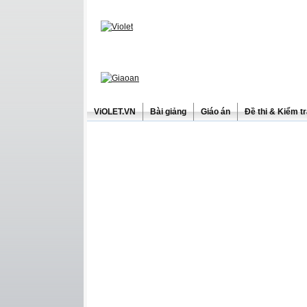
ViOLET.VN
Bài giảng
Giáo án
Đề thi & Kiểm t