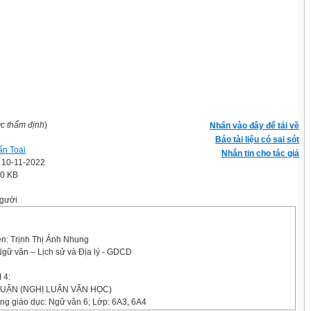
ợc thẩm định
)
Nhấn vào đây để tải về
Báo tài liệu có sai sót
ấn Toai
Nhắn tin cho tác giả
' 10-11-2022
.0 KB
gười
ên: Trịnh Thị Ánh Nhung
gữ văn – Lịch sử và Địa lý - GDCD
 4:
LUẬN (NGHỊ LUẬN VĂN HỌC)
ng giáo dục: Ngữ văn 6; Lớp: 6A3, 6A4