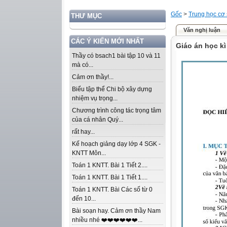
Gốc
>
Trung học cơ
THƯ MỤC
Văn nghị luận
CÁC Ý KIẾN MỚI NHẤT
Giáo án học kì
Thầy có bsach1 bài tập 10 và 11
mà có...
Cảm ơn thầy!...
Biểu tập thể Chi bộ xây dựng
nhiệm vụ trọng...
Chương trình công tác trọng tâm
của cá nhân Quý...
rất hay...
Kế hoạch giảng dạy lớp 4 SGK -
KNTT Môn...
Toán 1 KNTT. Bài 1 Tiết 2....
Toán 1 KNTT. Bài 1 Tiết 1....
Toán 1 KNTT. Bài Các số từ 0
đến 10...
Bài soạn hay. Cảm ơn thầy Nam
nhiều nhé ❤️❤️❤️❤️❤️❤️...