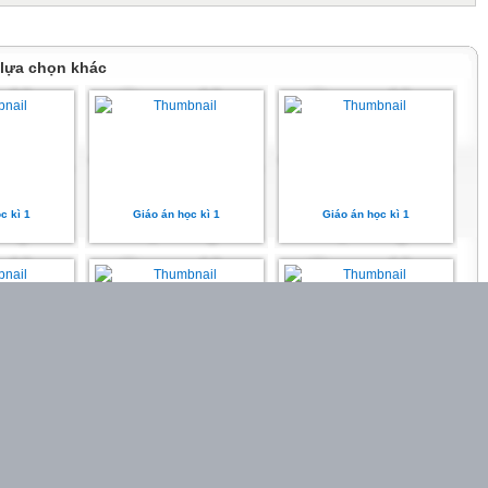
1
hần 1
 lựa chọn khác
hần 2
2
hần 3
c kì 1
Giáo án học kì 1
Giáo án học kì 1
 điểm văn bản Nguyên Hồng – nhà văn của những người cùng khổ dựa
au:
giả
 DẠY HỌC
c kì 1
Giáo án học kì 1
Giáo án học kì 1 - SÁCH KNTT
ác định vấn đề
ận dụng kiến thức thực tế vào bài học
i, HS trả lời.
Còn nữa...
trả lời của HS.
iện: