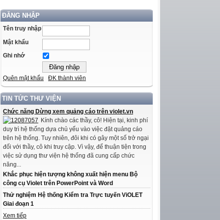
ĐĂNG NHẬP
Tên truy nhập
Mật khẩu
Ghi nhớ
Quên mật khẩu
ĐK thành viên
TIN TỨC THƯ VIỆN
Chức năng Dừng xem quảng cáo trên violet.vn
Kính chào các thầy, cô! Hiện tại, kinh phí
duy trì hệ thống dựa chủ yếu vào việc đặt quảng cáo
trên hệ thống. Tuy nhiên, đôi khi có gây một số trở ngại
đối với thầy, cô khi truy cập. Vì vậy, để thuận tiện trong
việc sử dụng thư viện hệ thống đã cung cấp chức
năng...
Khắc phục hiện tượng không xuất hiện menu Bộ
công cụ Violet trên PowerPoint và Word
Thử nghiệm Hệ thống Kiểm tra Trực tuyến ViOLET
Giai đoạn 1
Xem tiếp