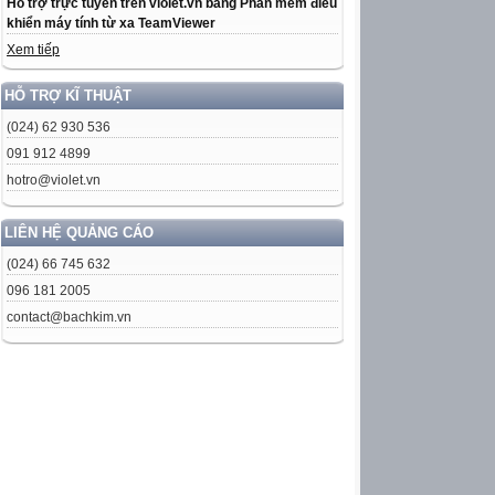
Hỗ trợ trực tuyến trên violet.vn bằng Phần mềm điều
khiển máy tính từ xa TeamViewer
Xem tiếp
HỖ TRỢ KĨ THUẬT
(024) 62 930 536
091 912 4899
hotro@violet.vn
LIÊN HỆ QUẢNG CÁO
(024) 66 745 632
096 181 2005
contact@bachkim.vn