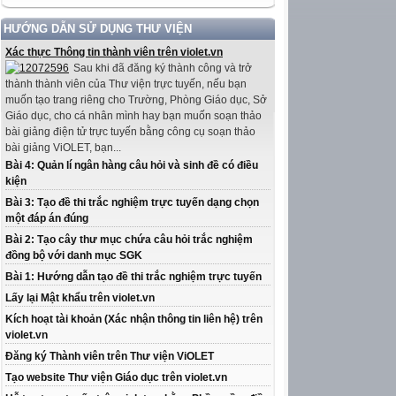
HƯỚNG DẪN SỬ DỤNG THƯ VIỆN
Xác thực Thông tin thành viên trên violet.vn
Sau khi đã đăng ký thành công và trở
thành thành viên của Thư viện trực tuyến, nếu bạn
muốn tạo trang riêng cho Trường, Phòng Giáo dục, Sở
Giáo dục, cho cá nhân mình hay bạn muốn soạn thảo
bài giảng điện tử trực tuyến bằng công cụ soạn thảo
bài giảng ViOLET, bạn...
Bài 4: Quản lí ngân hàng câu hỏi và sinh đề có điều
kiện
Bài 3: Tạo đề thi trắc nghiệm trực tuyến dạng chọn
một đáp án đúng
Bài 2: Tạo cây thư mục chứa câu hỏi trắc nghiệm
đồng bộ với danh mục SGK
Bài 1: Hướng dẫn tạo đề thi trắc nghiệm trực tuyến
Lấy lại Mật khẩu trên violet.vn
Kích hoạt tài khoản (Xác nhận thông tin liên hệ) trên
violet.vn
Đăng ký Thành viên trên Thư viện ViOLET
Tạo website Thư viện Giáo dục trên violet.vn