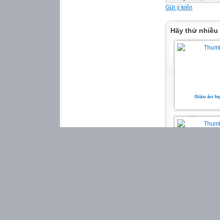
- Phiếu học tập.
Gửi ý kiến
Phiếu học tập số 
Nội dung chính p
Hãy thử nhiều
Nội dung chính p
Phiếu học tập số 
1
Nội dung chính p
Giáo án họ
( Làm việc nhóm)
Nhận xét về đặc
trên các tiêu chí s
Hình thức
Nội dung
Mục đích của tác 
III. TIẾN TRÌNH
Giáo án họ
1. Hoạt động 1: X
a) Mục tiêu: Hs v
b) Nội dung: GV hỏ
c) Sản phẩm: Câu 
d) Tổ chức thực h