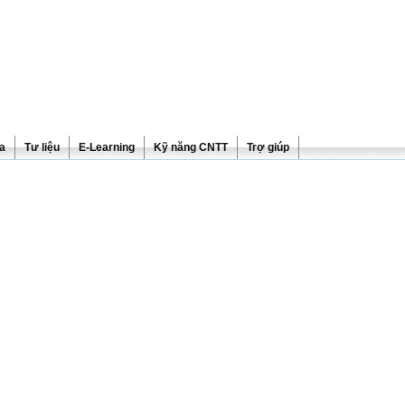
ra
Tư liệu
E-Learning
Kỹ năng CNTT
Trợ giúp