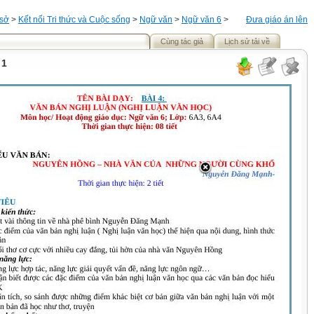
 sở
>
Kết nối Tri thức và Cuộc sống
>
Ngữ văn
>
Ngữ văn 6
>
Đưa giáo án lên
Cùng tác giả
Lịch sử tải về
 1