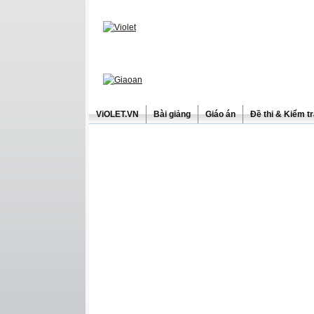
ViOLET.VN
Bài giảng
Giáo án
Đề thi & Kiểm t