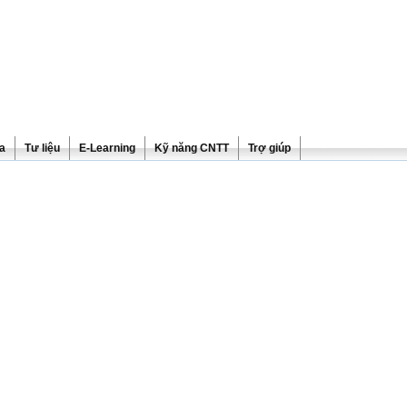
ra
Tư liệu
E-Learning
Kỹ năng CNTT
Trợ giúp