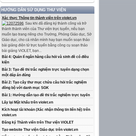
HƯỚNG DẪN SỬ DỤNG THƯ VIỆN
Xác thực Thông tin thành viên trên violet.vn
Sau khi đã đăng ký thành công và trở
thành thành viên của Thư viện trực tuyến, nếu bạn
muốn tạo trang riêng cho Trường, Phòng Giáo dục, Sở
Giáo dục, cho cá nhân mình hay bạn muốn soạn thảo
bài giảng điện tử trực tuyến bằng công cụ soạn thảo
bài giảng ViOLET, bạn...
Bài 4: Quản lí ngân hàng câu hỏi và sinh đề có điều
kiện
Bài 3: Tạo đề thi trắc nghiệm trực tuyến dạng chọn
một đáp án đúng
Bài 2: Tạo cây thư mục chứa câu hỏi trắc nghiệm
đồng bộ với danh mục SGK
Bài 1: Hướng dẫn tạo đề thi trắc nghiệm trực tuyến
Lấy lại Mật khẩu trên violet.vn
Kích hoạt tài khoản (Xác nhận thông tin liên hệ) trên
violet.vn
Đăng ký Thành viên trên Thư viện ViOLET
Tạo website Thư viện Giáo dục trên violet.vn