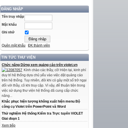
ĐĂNG NHẬP
Tên truy nhập
Mật khẩu
Ghi nhớ
Quên mật khẩu
ĐK thành viên
TIN TỨC THƯ VIỆN
Chức năng Dừng xem quảng cáo trên violet.vn
Kính chào các thầy, cô! Hiện tại, kinh phí
duy trì hệ thống dựa chủ yếu vào việc đặt quảng cáo
trên hệ thống. Tuy nhiên, đôi khi có gây một số trở ngại
đối với thầy, cô khi truy cập. Vì vậy, để thuận tiện trong
việc sử dụng thư viện hệ thống đã cung cấp chức
năng...
Khắc phục hiện tượng không xuất hiện menu Bộ
công cụ Violet trên PowerPoint và Word
Thử nghiệm Hệ thống Kiểm tra Trực tuyến ViOLET
Giai đoạn 1
Xem tiếp