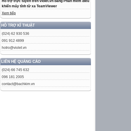
Hỗ trợ trực tuyến trên violet.vn bằng Phần mềm điều
khiển máy tính từ xa TeamViewer
Xem tiếp
HỖ TRỢ KĨ THUẬT
(024) 62 930 536
091 912 4899
hotro@violet.vn
LIÊN HỆ QUẢNG CÁO
(024) 66 745 632
096 181 2005
contact@bachkim.vn