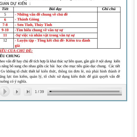
1
/
39