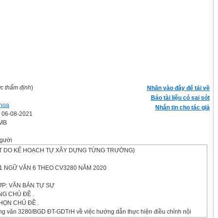
ợc thẩm định
)
Nhấn vào đây để tải về
Báo tài liệu có sai sót
hoa
Nhắn tin cho tác giả
' 06-08-2021
 MB
gười
T DO KẾ HOẠCH TỰ XÂY DỰNG TỪNG TRƯỜNG)
1 NGỮ VĂN 6 THEO CV3280 NĂM 2020
ỢP: VĂN BẢN TỰ SỰ
NG CHỦ ĐỀ .
HỌN CHỦ ĐỀ .
ng văn 3280/BGD ĐT-GDTrH về việc hướng dẫn thực hiện điều chỉnh nội