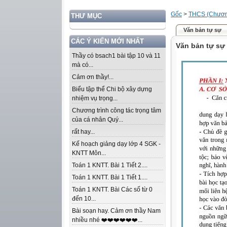
Gốc
>
THCS (Chương
THƯ MỤC
Văn bản tự sự
CÁC Ý KIẾN MỚI NHẤT
Văn bản tự sự
Thầy có bsach1 bài tập 10 và 11
mà có...
Cảm ơn thầy!...
Biểu tập thể Chi bộ xây dựng
nhiệm vụ trọng...
Chương trình công tác trọng tâm
của cá nhân Quý...
rất hay...
Kế hoạch giảng dạy lớp 4 SGK -
KNTT Môn...
Toán 1 KNTT. Bài 1 Tiết 2....
Toán 1 KNTT. Bài 1 Tiết 1....
Toán 1 KNTT. Bài Các số từ 0
đến 10...
Bài soạn hay. Cảm ơn thầy Nam
nhiều nhé ❤️❤️❤️❤️❤️❤️...