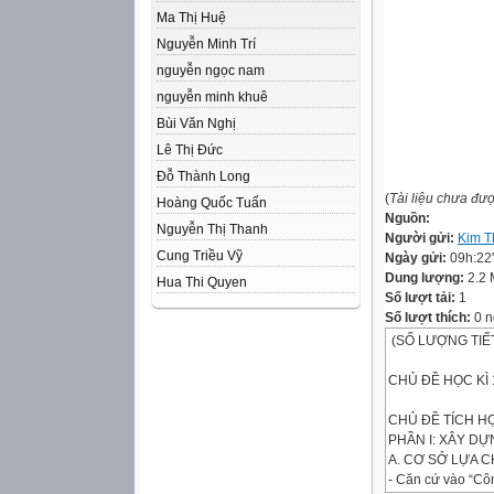
Ma Thị Huệ
Nguyễn Minh Trí
nguyễn ngọc nam
nguyễn minh khuê
Bùi Văn Nghị
Lê Thị Đức
Đỗ Thành Long
(
Tài liệu chưa đư
Hoàng Quốc Tuấn
Nguồn:
Nguyễn Thị Thanh
Người gửi:
Kim T
Cung Triều Vỹ
Ngày gửi:
09h:22
Dung lượng:
2.2
Hua Thi Quyen
Số lượt tải:
1
Số lượt thích:
0 n
(SỐ LƯỢNG TIẾ
CHỦ ĐỀ HỌC KÌ 
CHỦ ĐỀ TÍCH H
PHẦN I: XÂY DỰ
A. CƠ SỞ LỰA C
- Căn cứ vào “Cô