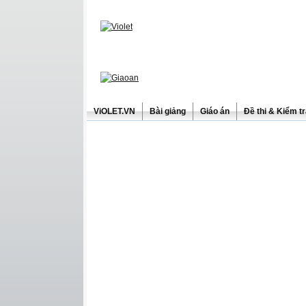
ViOLET.VN
Bài giảng
Giáo án
Đề thi & Kiểm t