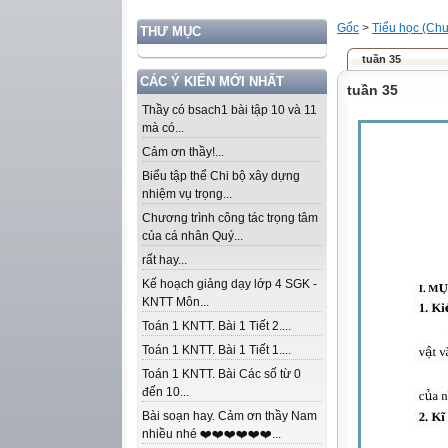
Gốc
>
Tiểu học (Chư
THƯ MỤC
tuần 35
CÁC Ý KIẾN MỚI NHẤT
tuần 35
Thầy có bsach1 bài tập 10 và 11
mà có...
Cảm ơn thầy!...
Biểu tập thể Chi bộ xây dựng
nhiệm vụ trọng...
Chương trình công tác trọng tâm
của cá nhân Quý...
rất hay...
Kế hoạch giảng dạy lớp 4 SGK -
KNTT Môn...
Toán 1 KNTT. Bài 1 Tiết 2....
Toán 1 KNTT. Bài 1 Tiết 1....
Toán 1 KNTT. Bài Các số từ 0
đến 10...
Bài soạn hay. Cảm ơn thầy Nam
nhiều nhé ❤️❤️❤️❤️❤️❤️...