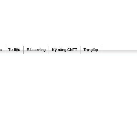
ra
Tư liệu
E-Learning
Kỹ năng CNTT
Trợ giúp