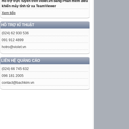
Hỗ trợ trực tuyến trên violet.vn bằng Phần mềm điều
khiển máy tính từ xa TeamViewer
Xem tiếp
HỖ TRỢ KĨ THUẬT
(024) 62 930 536
091 912 4899
hotro@violet.vn
LIÊN HỆ QUẢNG CÁO
(024) 66 745 632
096 181 2005
contact@bachkim.vn