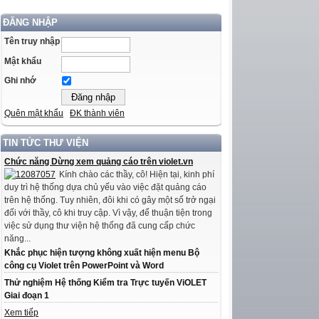
ĐĂNG NHẬP
Tên truy nhập
Mật khẩu
Ghi nhớ
Quên mật khẩu
ĐK thành viên
TIN TỨC THƯ VIỆN
Chức năng Dừng xem quảng cáo trên violet.vn
Kính chào các thầy, cô! Hiện tại, kinh phí
duy trì hệ thống dựa chủ yếu vào việc đặt quảng cáo
trên hệ thống. Tuy nhiên, đôi khi có gây một số trở ngại
đối với thầy, cô khi truy cập. Vì vậy, để thuận tiện trong
việc sử dụng thư viện hệ thống đã cung cấp chức
năng...
Khắc phục hiện tượng không xuất hiện menu Bộ
công cụ Violet trên PowerPoint và Word
Thử nghiệm Hệ thống Kiểm tra Trực tuyến ViOLET
Giai đoạn 1
Xem tiếp