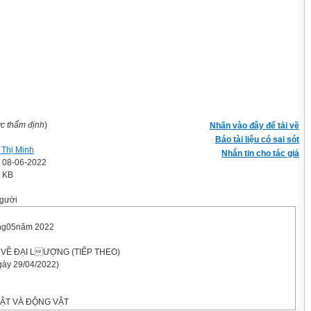
ợc thẩm định
)
Nhấn vào đây để tải về
Báo tài liệu có sai sót
Thị Minh
Nhắn tin cho tác giả
' 08-06-2022
4 KB
gười
ng05năm 2022
ẬP VỀ ĐẠI LƯỢNG (TIẾP THEO)
ày 29/04/2022)
VẬT VÀ ĐỘNG VẬT