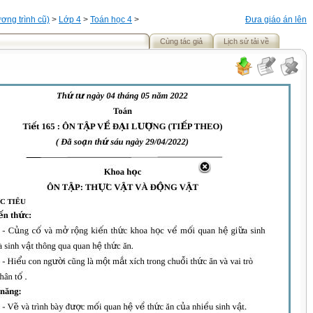
ơng trình cũ)
>
Lớp 4
>
Toán học 4
>
Đưa giáo án lên
Cùng tác giả
Lịch sử tải về