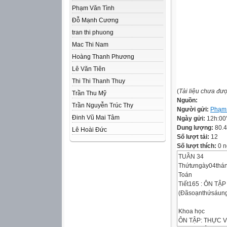
Phạm Văn Tình
Đỗ Mạnh Cương
tran thi phuong
Mac Thi Nam
Hoàng Thanh Phương
Lê Văn Tiên
Thi Thi Thanh Thuy
(
Tài liệu chưa đư
Trần Thu Mỹ
Nguồn:
Trần Nguyễn Trúc Thy
Người gửi:
Phạm 
Đinh Vũ Mai Tâm
Ngày gửi:
12h:00
Dung lượng:
80.
Lê Hoài Đức
Số lượt tải:
12
Số lượt thích:
0 n
TUẦN 34
Thứtưngày04thá
Toán
Tiết165 : ÔN T
(Đãsoạnthứsáung
Khoa học
ÔN TẬP: THỰC 