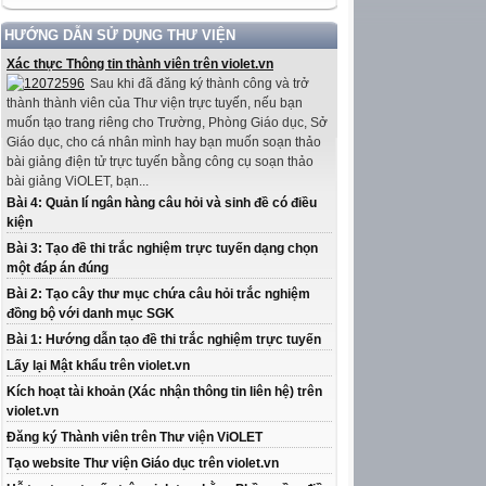
HƯỚNG DẪN SỬ DỤNG THƯ VIỆN
Xác thực Thông tin thành viên trên violet.vn
Sau khi đã đăng ký thành công và trở
thành thành viên của Thư viện trực tuyến, nếu bạn
muốn tạo trang riêng cho Trường, Phòng Giáo dục, Sở
Giáo dục, cho cá nhân mình hay bạn muốn soạn thảo
bài giảng điện tử trực tuyến bằng công cụ soạn thảo
bài giảng ViOLET, bạn...
Bài 4: Quản lí ngân hàng câu hỏi và sinh đề có điều
kiện
Bài 3: Tạo đề thi trắc nghiệm trực tuyến dạng chọn
một đáp án đúng
Bài 2: Tạo cây thư mục chứa câu hỏi trắc nghiệm
đồng bộ với danh mục SGK
Bài 1: Hướng dẫn tạo đề thi trắc nghiệm trực tuyến
Lấy lại Mật khẩu trên violet.vn
Kích hoạt tài khoản (Xác nhận thông tin liên hệ) trên
violet.vn
Đăng ký Thành viên trên Thư viện ViOLET
Tạo website Thư viện Giáo dục trên violet.vn