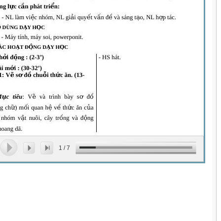
1
/
7