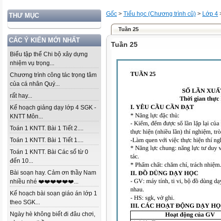
Gốc
>
Tiểu học (Chương trình cũ)
>
Lớp 4
THƯ MỤC
Tuần 25
CÁC Ý KIẾN MỚI NHẤT
Tuần 25
Biểu tập thể Chi bộ xây dựng
nhiệm vụ trọng...
Chương trình công tác trọng tâm
của cá nhân Quý...
rất hay...
Kế hoạch giảng dạy lớp 4 SGK -
KNTT Môn...
Toán 1 KNTT. Bài 1 Tiết 2....
Toán 1 KNTT. Bài 1 Tiết 1....
Toán 1 KNTT. Bài Các số từ 0
đến 10...
Bài soạn hay. Cảm ơn thầy Nam
nhiều nhé ❤️❤️❤️❤️❤️❤️...
Kế hoạch bài soạn giáo án lớp 1
theo SGK...
Ngày hè không biết đi đâu chơi,