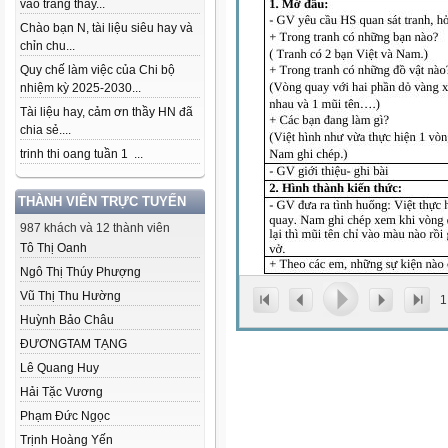
vào trang thầy...
Chào bạn N, tài liệu siêu hay và
chỉn chu...
Quy chế làm việc của Chi bộ
nhiệm kỳ 2025-2030...
Tài liệu hay, cảm ơn thầy HN đã
chia sẻ....
trinh thi oang tuần 1 ...
THÀNH VIÊN TRỰC TUYẾN
987 khách và 12 thành viên
Tô Thị Oanh
Ngô Thị Thúy Phượng
Vũ Thị Thu Hường
1
Huỳnh Bảo Châu
ĐƯƠNGTAM TẠNG
Lê Quang Huy
Hải Tặc Vương
Phạm Đức Ngọc
Trịnh Hoàng Yến