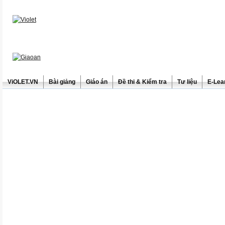
ViOLET.VN
Bài giảng
Giáo án
Đề thi & Kiểm tra
Tư liệu
E-Lea