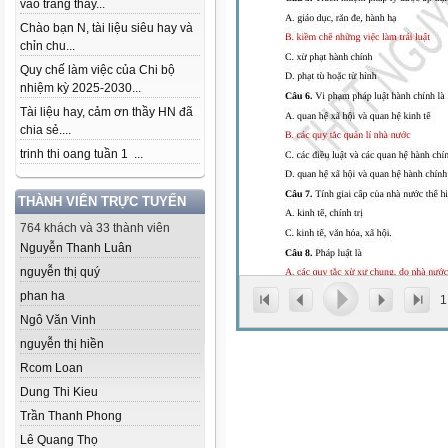
vào trang thầy...
Chào bạn N, tài liệu siêu hay và
chỉn chu...
Quy chế làm việc của Chi bộ
nhiệm kỳ 2025-2030...
Tài liệu hay, cảm ơn thầy HN đã
chia sẻ....
trinh thi oang tuần 1 ...
THÀNH VIÊN TRỰC TUYẾN
764 khách và 33 thành viên
Nguyễn Thanh Luân
nguyễn thị quý
phan ha
1
Ngô Văn Vinh
nguyễn thị hiền
Rcom Loan
Dung Thi Kieu
Trần Thanh Phong
Lê Quang Thọ