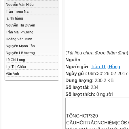
Nguyễn Văn Hiếu
Trần Trọng Nam
lại thị hằng
Nguyễn Thị Duyên
Trần Mai Phương
Hoàng Văn Minh
Nguyễn Mạnh Tân
(
Tài liệu chưa được thẩm định
)
Nguyễn Lê Vương
Nguồn:
Lê Chí Long
Người gửi:
Trần Thị Hồng
Lại Thị Châu
Ngày gửi:
06h:30' 26-02-2017
Vân Anh
Dung lượng:
230.2 KB
Số lượt tải:
234
Số lượt thích:
0 người
TỔNGHỢP320
CÂUHỎITRẮCNGHIỆM(CÓĐ