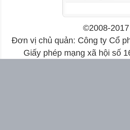
cácquytắcxửxự chungcủamọi
ởphạmvinhấtđịnh
Câu9.“Vợchồng bình đẳng với
©2008-2017 
vềmọimặttronggiađình”(Điều1
giữavợ,chồng, Luậthôn
Đơn vị chủ quản: Công ty Cổ p
nhânvàgiađìnhnăm2000sửađổi
nàocủaphápluật?
Giấy phép mạng xã hội số 
Tínhquyphạmphổbiến
Tínhxácđịnhchặtchẽvềmặthình
Tínhquyềnlực, bắtbuộcchung
Tínhý chívàkháchquan
Câu10. Hình phạttrong pháp 
lý”nặngnềnhấtmàchủthểphảig
thểhiệnđặctrưng
Tínhxácđịnh chặtchẽvềmặthìn
Tínhquyềnlực, bắtbuộcchung
Tính chủquan,quyphạmphổbiế
Tínhý chí