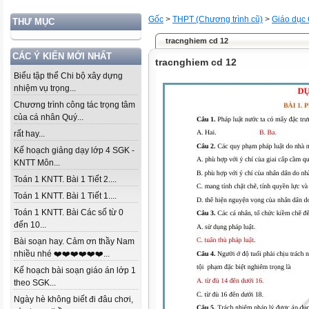
Gốc
>
THPT (Chương trình cũ)
>
Giáo dục
THƯ MỤC
tracnghiem cd 12
CÁC Ý KIẾN MỚI NHẤT
tracnghiem cd 12
Biểu tập thể Chi bộ xây dựng
nhiệm vụ trọng...
Chương trình công tác trọng tâm
của cá nhân Quý...
rất hay...
Kế hoạch giảng dạy lớp 4 SGK -
KNTT Môn...
Toán 1 KNTT. Bài 1 Tiết 2....
Toán 1 KNTT. Bài 1 Tiết 1....
Toán 1 KNTT. Bài Các số từ 0
đến 10...
Bài soạn hay. Cảm ơn thầy Nam
nhiều nhé ❤️❤️❤️❤️❤️❤️...
Kế hoạch bài soạn giáo án lớp 1
theo SGK...
Ngày hè không biết đi đâu chơi,