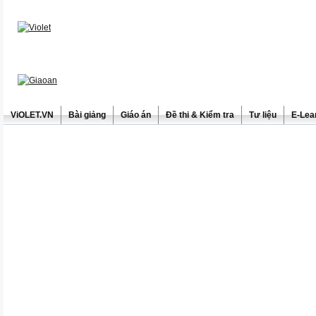
ViOLET.VN
Bài giảng
Giáo án
Đề thi & Kiểm tra
Tư liệu
E-Lea