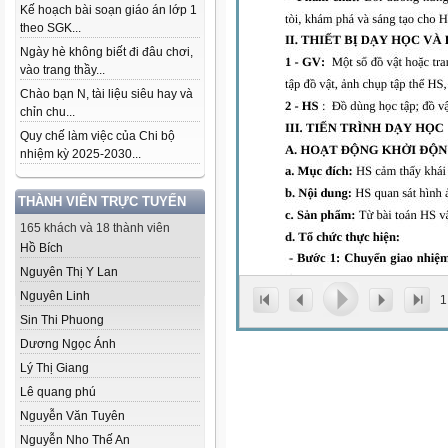
Kế hoạch bài soạn giáo án lớp 1
theo SGK...
Ngày hè không biết đi đâu chơi,
vào trang thầy...
Chào bạn N, tài liệu siêu hay và
chỉn chu...
Quy chế làm việc của Chi bộ
nhiệm kỳ 2025-2030...
THÀNH VIÊN TRỰC TUYẾN
165 khách và 18 thành viên
Hồ Bích
Nguyên Thị Y Lan
Nguyên Linh
1
Sin Thi Phuong
Dương Ngọc Ánh
Lý Thị Giang
Lê quang phú
Nguyễn Văn Tuyên
Nguyễn Nho Thế An