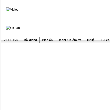
ViOLET.VN
Bài giảng
Giáo án
Đề thi & Kiểm tra
Tư liệu
E-Lea