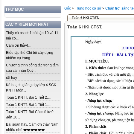
Gốc
>
Trung học cơ sở
>
Chân trời sáng tạ
THƯ MỤC
Toán 6 HKI CTST.
CÁC Ý KIẾN MỚI NHẤT
Toán 6 HKI CTST.
Thầy có bsach1 bài tập 10 và 11
mà có...
Cảm ơn thầy!...
Biểu tập thể Chi bộ xây dựng
nhiệm vụ trọng...
Chương trình công tác trọng tâm
của cá nhân Quý...
rất hay...
Kế hoạch giảng dạy lớp 4 SGK -
KNTT Môn...
Toán 1 KNTT. Bài 1 Tiết 2....
Toán 1 KNTT. Bài 1 Tiết 1....
Toán 1 KNTT. Bài Các số từ 0
đến 10...
Bài soạn hay. Cảm ơn thầy Nam
nhiều nhé ❤️❤️❤️❤️❤️❤️...