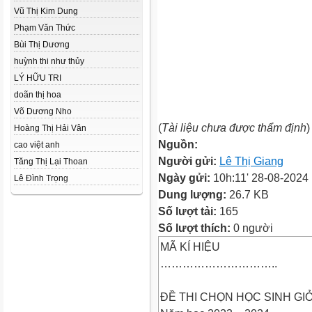
Vũ Thị Kim Dung
Phạm Văn Thức
Bùi Thị Dương
huỳnh thi như thủy
LÝ HỮU TRI
doãn thị hoa
Võ Dương Nho
(
Tài liệu chưa được thẩm định
)
Hoàng Thị Hải Vân
Nguồn:
cao việt anh
Người gửi:
Lê Thị Giang
Tăng Thị Lại Thoan
Ngày gửi:
10h:11' 28-08-2024
Lê Đình Trọng
Dung lượng:
26.7 KB
Số lượt tải:
165
Số lượt thích:
0 người
MÃ KÍ HIỆU
…………………………..
ĐỀ THI CHỌN HỌC SINH GI