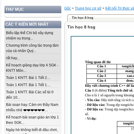
Gốc
>
Trung học cơ sở
>
Kết nối Tri thức 
THƯ MỤC
Tin học 8 hsg
CÁC Ý KIẾN MỚI NHẤT
Tin học 8 hsg
Biểu tập thể Chi bộ xây dựng
nhiệm vụ trọng...
Chương trình công tác trọng tâm
của cá nhân Quý...
rất hay...
Kế hoạch giảng dạy lớp 4 SGK -
KNTT Môn...
Toán 1 KNTT. Bài 1 Tiết 2....
Toán 1 KNTT. Bài 1 Tiết 1....
Toán 1 KNTT. Bài Các số từ 0
đến 10...
Bài soạn hay. Cảm ơn thầy Nam
nhiều nhé ❤️❤️❤️❤️❤️❤️...
Kế hoạch bài soạn giáo án lớp 1
theo SGK...
Ngày hè không biết đi đâu chơi,