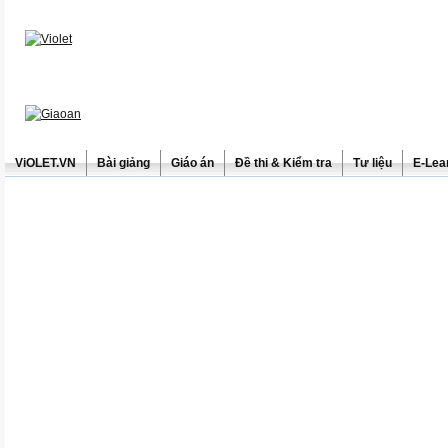
ViOLET.VN
Bài giảng
Giáo án
Đề thi & Kiểm tra
Tư liệu
E-Lea